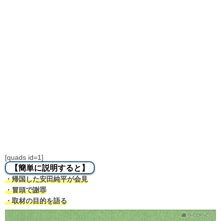
[quads id=1]
【簡単に説明すると】
・帰国した安田純平が会見
・冒頭で謝罪
・取材の目的を語る