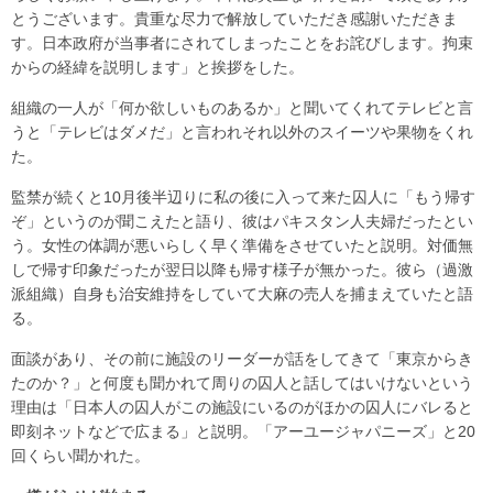
とうございます。貴重な尽力で解放していただき感謝いただきま
す。日本政府が当事者にされてしまったことをお詫びします。拘束
からの経緯を説明します」と挨拶をした。
組織の一人が「何か欲しいものあるか」と聞いてくれてテレビと言
うと「テレビはダメだ」と言われそれ以外のスイーツや果物をくれ
た。
監禁が続くと10月後半辺りに私の後に入って来た囚人に「もう帰す
ぞ」というのが聞こえたと語り、彼はパキスタン人夫婦だったとい
う。女性の体調が悪いらしく早く準備をさせていたと説明。対価無
しで帰す印象だったが翌日以降も帰す様子が無かった。彼ら（過激
派組織）自身も治安維持をしていて大麻の売人を捕まえていたと語
る。
面談があり、その前に施設のリーダーが話をしてきて「東京からき
たのか？」と何度も聞かれて周りの囚人と話してはいけないという
理由は「日本人の囚人がこの施設にいるのがほかの囚人にバレると
即刻ネットなどで広まる」と説明。「アーユージャパニーズ」と20
回くらい聞かれた。