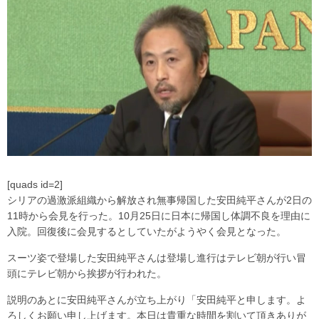
[quads id=2]
シリアの過激派組織から解放され無事帰国した安田純平さんが2日の
11時から会見を行った。10月25日に日本に帰国し体調不良を理由に
入院。回復後に会見するとしていたがようやく会見となった。
スーツ姿で登場した安田純平さんは登場し進行はテレビ朝が行い冒
頭にテレビ朝から挨拶が行われた。
説明のあとに安田純平さんが立ち上がり「安田純平と申します。よ
ろしくお願い申し上げます。本日は貴重な時間を割いて頂きありが