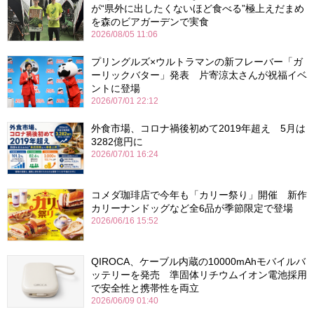
が“県外に出したくないほど食べる”極上えだまめ
を森のビアガーデンで実食
2026/08/05 11:06
プリングルズ×ウルトラマンの新フレーバー「ガ
ーリックバター」発表 片寄涼太さんが祝福イベ
ントに登場
2026/07/01 22:12
外食市場、コロナ禍後初めて2019年超え 5月は
3282億円に
2026/07/01 16:24
コメダ珈琲店で今年も「カリー祭り」開催 新作
カリーナンドッグなど全6品が季節限定で登場
2026/06/16 15:52
QIROCA、ケーブル内蔵の10000mAhモバイルバ
ッテリーを発売 準固体リチウムイオン電池採用
で安全性と携帯性を両立
2026/06/09 01:40