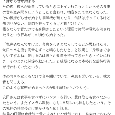
・嫌がらせが始まる
その後、彼らが食事しているときにトイレ行こうとしたらその食事
の音を盗み聞きしようとしたと言われ、物音をたてれなくなった。
その後嫌がらせが始まり扇風機が無くなり、缶詰は持ってくるけど
缶切りがない、鶏肉を持ってくるけど骨だけとか。
指をならす音だけでも身動きしたという理屈で拷問や電気を消され
たりという行為がこの頃から始まった。
「私鼻炎なんですけど、鼻息をわざとならしてるとか思われたり、
蛇口の水を流す高音をずっと鳴らしたりと」と説明し「身動きでき
ないですよね、動けるのは彼らが食事を持ってきたときトイレに行
き、そのときに関節を動かした」と後期になると本格的な虐待行為
が行われていたという。
体の向きを変えるだけで音を聞いていて、鼻息も聞いている。枕の
音も聞こえる。
このような状態が始まったのが8月頭頃からだという。
安田さんは食事を食べずにハンストを行い、受け取るも食べなかっ
たという。またイスラム教徒になり1日5回の礼拝をしたという。そ
の礼拝の時間帯だけ動かせるためと説明。
結局20日間絶食状態で骨と皮みたいな状態になり、仰向けにならな