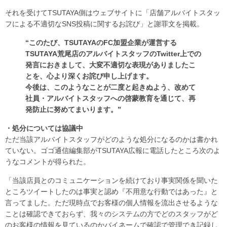
それを受けてTSUTAYA側はウェブサイトに「店舗アルバイトスタッ
フによる不適切なSNS投稿に関するお詫び」と謝罪文を掲載。
“このたび、TSUTAYAのFC加盟企業が運営する
TSUTAYA荒尾店のアルバイトスタッフのTwitter上での
発言におきまして、大変不適切な表現がありましたこ
とを、心より深くお詫び申し上げます。
今後は、このようなことが二度と起きぬよう、改めて
社員・アルバイトスタッフへの啓蒙教育を通じて、再
発防止に努めてまいります。”
・処分については協議中
ただ当該アルバイトスタッフがどのような処分になるのかは書かれ
ていない。ゴゴ通信編集部がTSUTAYA広報に電話したところ次のよ
うなコメントが得られた。
「当該店員とのコミュニケーションを続けており事実関係を聞いた
ところツイートしたのは事実と認め『不用意な行動ではあった』と
言ってました。ただ現時点でお客様の個人情報を流出させるような
ことは確認できておらず、我々のシステムの方でどのスタッフがど
のお客様の情報を見ているのかバイネームで確認で管理でき記録し