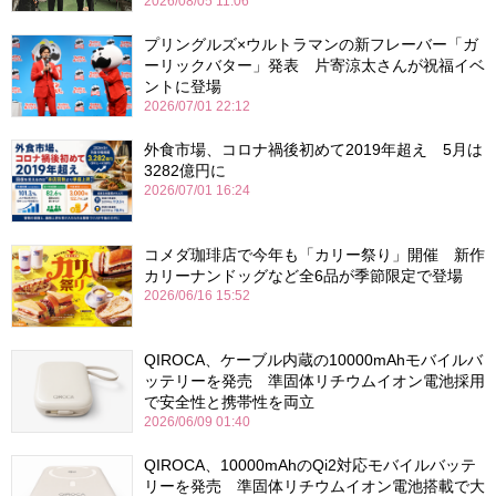
2026/08/05 11:06
プリングルズ×ウルトラマンの新フレーバー「ガ
ーリックバター」発表 片寄涼太さんが祝福イベ
ントに登場
2026/07/01 22:12
外食市場、コロナ禍後初めて2019年超え 5月は
3282億円に
2026/07/01 16:24
コメダ珈琲店で今年も「カリー祭り」開催 新作
カリーナンドッグなど全6品が季節限定で登場
2026/06/16 15:52
QIROCA、ケーブル内蔵の10000mAhモバイルバ
ッテリーを発売 準固体リチウムイオン電池採用
で安全性と携帯性を両立
2026/06/09 01:40
QIROCA、10000mAhのQi2対応モバイルバッテ
リーを発売 準固体リチウムイオン電池搭載で大