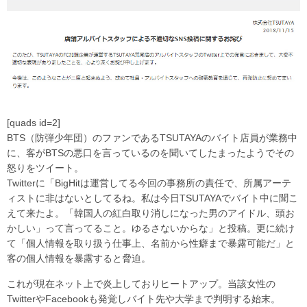
[quads id=2]
BTS（防弾少年団）のファンであるTSUTAYAのバイト店員が業務中
に、客がBTSの悪口を言っているのを聞いてしたまったようでその
怒りをツイート。
Twitterに「BigHitは運営してる今回の事務所の責任で、所属アーテ
ィストに非はないとしてるね。私は今日TSUTAYAでバイト中に聞こ
えて来たよ。「韓国人の紅白取り消しになった男のアイドル、頭お
かしい」って言ってること。ゆるさないからな」と投稿。更に続け
て「個人情報を取り扱う仕事上、名前から性癖まで暴露可能だ」と
客の個人情報を暴露すると脅迫。
これが現在ネット上で炎上しておりヒートアップ。当該女性の
TwitterやFacebookも発覚しバイト先や大学まで判明する始末。