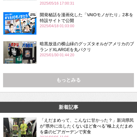
2025/05/16 17:00:31
開発秘話を漫画化した「VAIOモノがたり」2本を
特設サイトで公開
2025/04/18 01:03:00
暗黒放送の横山緑のグッズタオルがアメリカのブ
ランドXLARGEを丸パクリ
2025/01/30 01:44:20
もっとみる
新着記事
「えだまめって、こんなに甘かった？」新潟県民
が“県外に出したくないほど食べる”極上えだまめ
を森のビアガーデンで実食