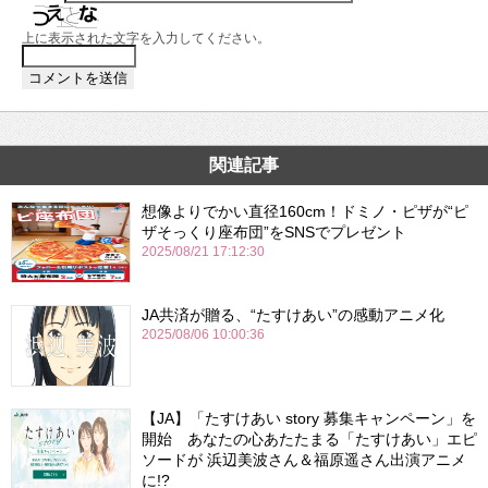
上に表示された文字を入力してください。
関連記事
想像よりでかい直径160cm！ドミノ・ピザが“ピ
ザそっくり座布団”をSNSでプレゼント
2025/08/21 17:12:30
JA共済が贈る、“たすけあい”の感動アニメ化
2025/08/06 10:00:36
【JA】「たすけあい story 募集キャンペーン」を
開始 あなたの心あたたまる「たすけあい」エピ
ソードが 浜辺美波さん＆福原遥さん出演アニメ
に!?