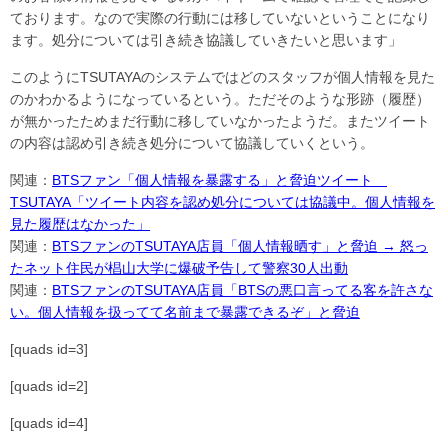
ております。なので実際の行動には移していないということになり
ます。処分については引き続き協議していきたいと思います」
このようにTSUTAYAのシステムではどのスタッフが個人情報を見た
のかわかるようになっているという。ただそのような形跡（履歴）
が無かったためまだ行動に移していなかったようだ。またツイート
の内容は認め引き続き処分について協議していくという。
関連：
BTSファン「個人情報を暴露する」と脅迫ツイート
TSUTAYA「ツイート内容を認め処分については協議中。個人情報を
見た履歴はなかった」
関連：
BTSファンのTSUTAYA店員「個人情報晒す」と脅迫 → 怒っ
たネット住民が椙山大学に爆破予告して警察30人出動
関連：
BTSファンのTSUTAYA店員「BTSの悪口言ってる客を許さな
い。個人情報を扱ってて名前まで暴露できるぞ」と脅迫
[quads id=3]
[quads id=2]
[quads id=4]