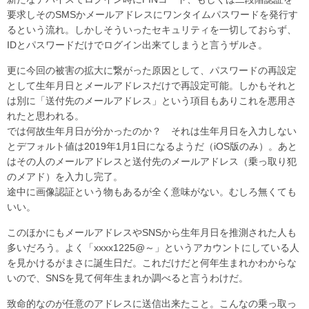
要求しそのSMSかメールアドレスにワンタイムパスワードを発行す
るという流れ。しかしそういったセキュリティを一切しておらず、
IDとパスワードだけでログイン出来てしまうと言うザルさ。
更に今回の被害の拡大に繋がった原因として、パスワードの再設定
として生年月日とメールアドレスだけで再設定可能。しかもそれと
は別に「送付先のメールアドレス」という項目もありこれを悪用さ
れたと思われる。
では何故生年月日が分かったのか？ それは生年月日を入力しない
とデフォルト値は2019年1月1日になるようだ（iOS版のみ）。あと
はその人のメールアドレスと送付先のメールアドレス（乗っ取り犯
のメアド）を入力し完了。
途中に画像認証という物もあるが全く意味がない。むしろ無くても
いい。
このほかにもメールアドレスやSNSから生年月日を推測された人も
多いだろう。よく「xxxx1225@～」というアカウントにしている人
を見かけるがまさに誕生日だ。これだけだと何年生まれかわからな
いので、SNSを見て何年生まれか調べると言うわけだ。
致命的なのが任意のアドレスに送信出来たこと。こんなの乗っ取っ