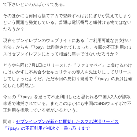
て下さいといわんばかりである。
そのほかにも何回も捨てアカで登録すればおにぎりが貰えてしまう
という問題も発覚している。普通は電話番号と紐付ける物ではない
だろうか？
現在セブンイレブンのウェブサイトにある「ご利用可能なお支払い
方法」からも『7pay』は削除されてしまった。今回の不正利用のミ
スはセブンイレブンにとって相当な痛手ではないだろうか？
どうやら同じ7月1日にリリースした『ファミマペイ』に負けるわけ
にはいかずに不具合やセキュリティの導入を先送りにしてリリース
してしまったようだ。ただ今回の見切り発射で『7pay』の負けは確
定したも同然だ。
今回の『7pay』を巡って不正利用したと思われる中国人2人が詐欺
未遂で逮捕されている。またこのほかにも中国のSNSウェイボで不
正利用を指示している者がいるという。
関連：
セブンイレブンが新たに開始したスマホ決済サービス
『7pay』の不正利用が相次ぐ 乗っ取りまで