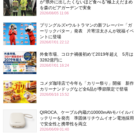
が“県外に出したくないほど食べる”極上えだまめ
を森のビアガーデンで実食
2026/08/05 11:06
プリングルズ×ウルトラマンの新フレーバー「ガ
ーリックバター」発表 片寄涼太さんが祝福イベ
ントに登場
2026/07/01 22:12
外食市場、コロナ禍後初めて2019年超え 5月は
3282億円に
2026/07/01 16:24
コメダ珈琲店で今年も「カリー祭り」開催 新作
カリーナンドッグなど全6品が季節限定で登場
2026/06/16 15:52
QIROCA、ケーブル内蔵の10000mAhモバイルバ
ッテリーを発売 準固体リチウムイオン電池採用
で安全性と携帯性を両立
2026/06/09 01:40