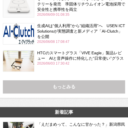
テリーを発売 準固体リチウムイオン電池採用で
安全性と携帯性を両立
2026/06/09 01:08:35
生成AIは“個人利用”から“組織活用”へ USEN ICT
Solutionsが実態調査と新メディア「AI-Clutch」
を公開
2026/06/08 17:08:47
HTCのスマートグラス「VIVE Eagle」製品レビ
ュー AIと音声操作に特化した“日常使い”グラス
2026/06/03 17:30:42
もっとみる
新着記事
「えだまめって、こんなに甘かった？」新潟県民