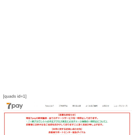
[quads id=1]