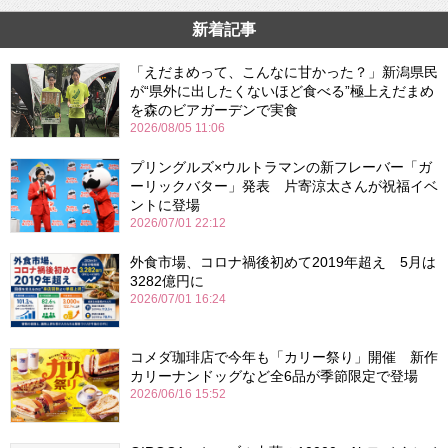
新着記事
「えだまめって、こんなに甘かった？」新潟県民
が“県外に出したくないほど食べる”極上えだまめ
を森のビアガーデンで実食
2026/08/05 11:06
プリングルズ×ウルトラマンの新フレーバー「ガ
ーリックバター」発表 片寄涼太さんが祝福イベ
ントに登場
2026/07/01 22:12
外食市場、コロナ禍後初めて2019年超え 5月は
3282億円に
2026/07/01 16:24
コメダ珈琲店で今年も「カリー祭り」開催 新作
カリーナンドッグなど全6品が季節限定で登場
2026/06/16 15:52