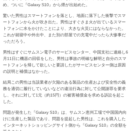
め、ついに『Galaxy S10』から煙が出始めた。
驚いた男性はスマートフォンを落とし、地面に落下した衝撃でスマ
ートフォンから火が吹き出た。男性はすぐさま火が出ているスマー
トフォンに水をかけたことにより、大きな火災にはならなかった。
これが就寝中や外出中、また別の部屋での充電中だったら大惨事だ
っただろう。
男性はすぐにサムスン電子のサービスセンター、中国支社に連絡し6
月11日に機器の回収をした。男性は事故の明確な解明と自分のスマ
ートフォンを帰して欲しいと要請したがサービスセンター側は原因
の説明と補償はなかった。
結局この男性は当該業者が欠陥のある製品の生産および安全性の義
務を適切に履行していないなどの違法行為に対して公開謝罪を要求
し、それに対して1元（約15円）の被害補償金を求める訴訟を起こ
した。
問題が発生した『Galaxy S10』は、サムスン恵州工場で中国国内向
けに生産した製品であり、問題を提起した男性は、これを購入した
インターネットショッピングサイト側から『Galaxy S10』の全額を