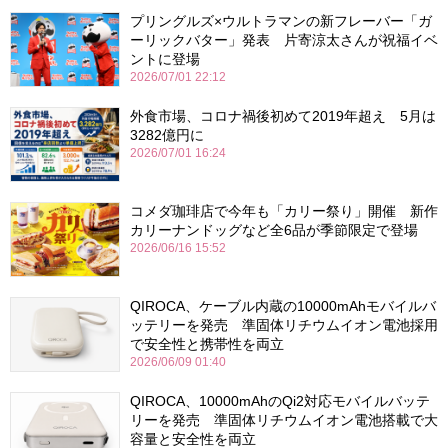
プリングルズ×ウルトラマンの新フレーバー「ガ
ーリックバター」発表 片寄涼太さんが祝福イベ
ントに登場
2026/07/01 22:12
外食市場、コロナ禍後初めて2019年超え 5月は
3282億円に
2026/07/01 16:24
コメダ珈琲店で今年も「カリー祭り」開催 新作
カリーナンドッグなど全6品が季節限定で登場
2026/06/16 15:52
QIROCA、ケーブル内蔵の10000mAhモバイルバ
ッテリーを発売 準固体リチウムイオン電池採用
で安全性と携帯性を両立
2026/06/09 01:40
QIROCA、10000mAhのQi2対応モバイルバッテ
リーを発売 準固体リチウムイオン電池搭載で大
容量と安全性を両立