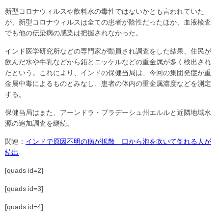
新型コロナウィルスや飲料水の毒性ではないかとも言われていた
が、新型コロナウィルスは全ての患者が陰性だったほか、血液検査
でも他の伝染病の感染は把握されなかった。
インド医学研究所などの専門家が動員され調査をした結果、住民が
飲んだ水や牛乳などから鉛とニッケルなどの重金属が多く検出され
たという。これにより、インドの保健当局は、今回の集団発症が重
金属中毒によるものとみなし、患者の体内の重金属濃度などを測定
する。
保健当局はまた、アーンドラ・プラデーシュ州エルルと近隣地域水
源の追加調査を継続。
関連：
インドで原因不明の病が拡散 口から泡を吹いて倒れる人が
続出
[quads id=2]
[quads id=3]
[quads id=4]