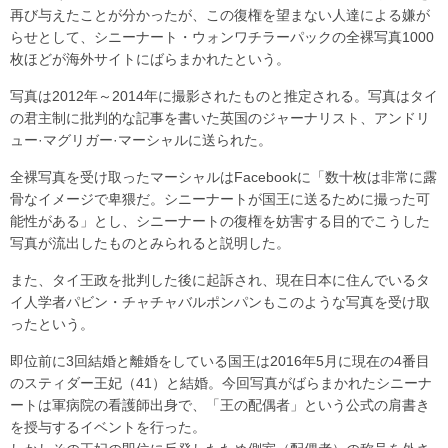
再び与えたことが分かったが、この復権を望まない人達による嫌が
らせとして、シニーナート・ウォンワチラーパックの全裸写真1000
枚ほどが海外サイトにばらまかれたという。
写真は2012年～2014年に撮影されたものと推定される。写真はタイ
の君主制に批判的な記事を書いた英国のジャーナリスト、アンドリ
ュー·マグリガー·マーシャルに送られた。
全裸写真を受け取ったマーシャルはFacebookに「数十枚は非常に露
骨なイメージで卑猥だ。シニーナートが国王に送るために撮った可
能性がある」とし、シニーナートの復権を妨害する目的でこうした
写真が流出したものとみられると説明した。
また、タイ王政を批判した後に起訴され、現在日本に住んでいるタ
イ人学者パビン・チャチャバルポンパンもこのような写真を受け取
ったという。
即位前に3回結婚と離婚をしている国王は2016年5月に現在の4番目
のスティダー王妃（41）と結婚。今回写真がばらまかれたシニーナ
ートは軍病院の看護師出身で、「王の配偶者」という公式の肩書き
を授与するイベントを行った。