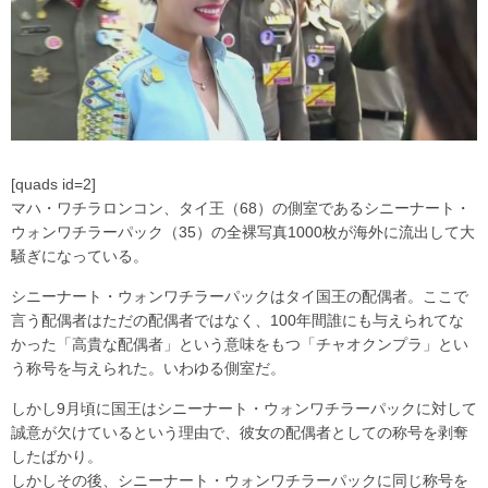
[quads id=2]
マハ・ワチラロンコン、タイ王（68）の側室であるシニーナート・
ウォンワチラーパック（35）の全裸写真1000枚が海外に流出して大
騒ぎになっている。
シニーナート・ウォンワチラーパックはタイ国王の配偶者。ここで
言う配偶者はただの配偶者ではなく、100年間誰にも与えられてな
かった「高貴な配偶者」という意味をもつ「チャオクンプラ」とい
う称号を与えられた。いわゆる側室だ。
しかし9月頃に国王はシニーナート・ウォンワチラーパックに対して
誠意が欠けているという理由で、彼女の配偶者としての称号を剥奪
したばかり。
しかしその後、シニーナート・ウォンワチラーパックに同じ称号を