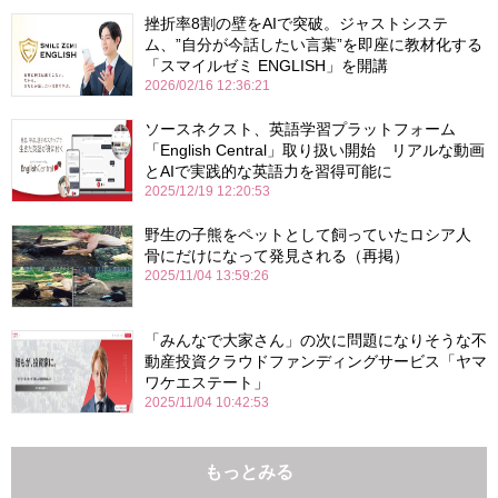
挫折率8割の壁をAIで突破。ジャストシステ
ム、”自分が今話したい言葉”を即座に教材化する
「スマイルゼミ ENGLISH」を開講
2026/02/16 12:36:21
ソースネクスト、英語学習プラットフォーム
「English Central」取り扱い開始 リアルな動画
とAIで実践的な英語力を習得可能に
2025/12/19 12:20:53
野生の子熊をペットとして飼っていたロシア人
骨にだけになって発見される（再掲）
2025/11/04 13:59:26
「みんなで大家さん」の次に問題になりそうな不
動産投資クラウドファンディングサービス「ヤマ
ワケエステート」
2025/11/04 10:42:53
もっとみる