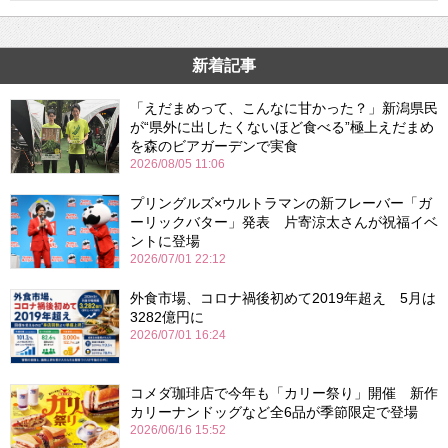
新着記事
「えだまめって、こんなに甘かった？」新潟県民
が“県外に出したくないほど食べる”極上えだまめ
を森のビアガーデンで実食
2026/08/05 11:06
プリングルズ×ウルトラマンの新フレーバー「ガ
ーリックバター」発表 片寄涼太さんが祝福イベ
ントに登場
2026/07/01 22:12
外食市場、コロナ禍後初めて2019年超え 5月は
3282億円に
2026/07/01 16:24
コメダ珈琲店で今年も「カリー祭り」開催 新作
カリーナンドッグなど全6品が季節限定で登場
2026/06/16 15:52