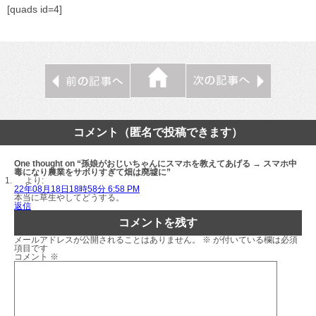
[quads id=4]
コメント（匿名で投稿できます）
One thought on “孫娘がおじいちゃんにスマホを教えてあげる → スマホ中
毒になり農業をサボりすぎて畑は廃墟に”
より:
22年08月18日18時58分 6:58 PM
本当に草生やしてどうする。
返信
コメントを残す
メールアドレスが公開されることはありません。
※
が付いている欄は必須
項目です
コメント
※