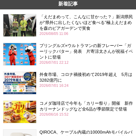
新着記事
「えだまめって、こんなに甘かった？」新潟県民
が“県外に出したくないほど食べる”極上えだまめ
を森のビアガーデンで実食
2026/08/05 11:06
プリングルズ×ウルトラマンの新フレーバー「ガ
ーリックバター」発表 片寄涼太さんが祝福イベ
ントに登場
2026/07/01 22:12
外食市場、コロナ禍後初めて2019年超え 5月は
3282億円に
2026/07/01 16:24
コメダ珈琲店で今年も「カリー祭り」開催 新作
カリーナンドッグなど全6品が季節限定で登場
2026/06/16 15:52
QIROCA、ケーブル内蔵の10000mAhモバイルバ