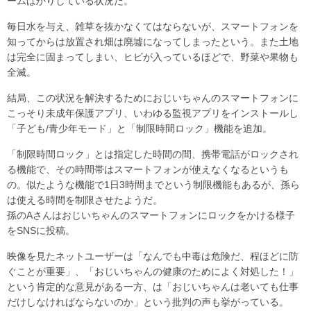
ームばかりしている状況だ。
毎日水を与え、雑草を抜かなくてはならないが、スマートフォンを
知ってからは放置され畑は廃墟になってしまったという。また土地
は完全に固まってしまい、ヒビが入っているほどで、野菜や果物も
全滅。
結局、この状況を解決するためにおじいちゃんのスマートフォンに
こっそり未成年保護アプリ、いわゆる監視アプリをインストールし
「子ども/青少年モード」と「制限時間ロック」機能を追加。
「制限時間ロック」とは指定した時間の間、携帯電話がロックされ
る機能で、その時間帯はスマートフォンが使えなくなるというも
の。似たような機能で1日3時間までという制限機能もあるが、孫ら
は使える時間を制限させたようだ。
孫のAさんはおじいちゃんのスマートフォンにロックをかける様子
をSNSに投稿。
映像を見たネットユーザーは「なんでも中毒は危険だ、程ほどに防
ぐことが重要」、「おじいちゃんの健康のためによく対処した！」
という肯定的な意見がある一方、は「おじいちゃんは老いても仕事
だけしなければならないのか」という批判の声も挙がっている。