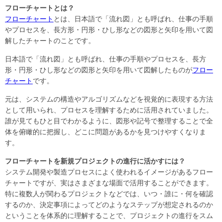
フローチャートとは？
フローチャート
とは、日本語で「流れ図」とも呼ばれ、仕事の手順
やプロセスを、長方形・円形・ひし形などの図形と矢印を用いて図
解したチャートのことです。
日本語で「流れ図」とも呼ばれ、仕事の手順やプロセスを、長方
形・円形・ひし形などの図形と矢印を用いて図解したものが
フロー
チャート
です。
元は、システムの構造やアルゴリズムなどを視覚的に表現する方法
として用いられ、プロセスを理解するために活用されていました。
誰が見てもひと目でわかるように、図形や記号で整理することで全
体を俯瞰的に把握し、どこに問題があるかを見つけやすくなりま
す。
フローチャートを新規プロジェクトの進行に活かすには？
システム開発や製造プロセスによく使われるイメージがあるフロー
チャートですが、実はさまざまな場面で活用することができます。
特に複数人が関わるプロジェクトなどでは、いつ・誰に・何を確認
するのか、決定事項によってどのようなステップが想定されるのか
ということを体系的に理解することで、プロジェクトの進行をスム