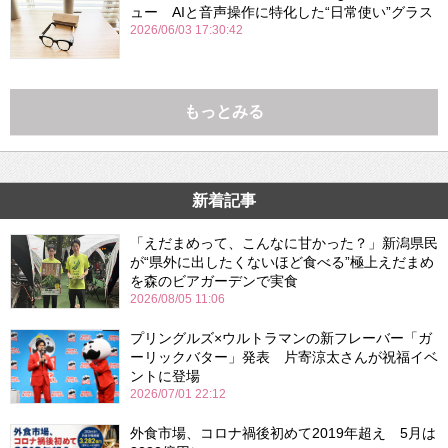
ュー AIと音声操作に特化した“日常使い”グラス
2026/06/03 17:30:42
もっとみる
新着記事
「えだまめって、こんなに甘かった？」新潟県民
が“県外に出したくないほど食べる”極上えだまめ
を森のビアガーデンで実食
2026/08/05 11:06
プリングルズ×ウルトラマンの新フレーバー「ガ
ーリックバター」発表 片寄涼太さんが祝福イベ
ントに登場
2026/07/01 22:12
外食市場、コロナ禍後初めて2019年超え 5月は