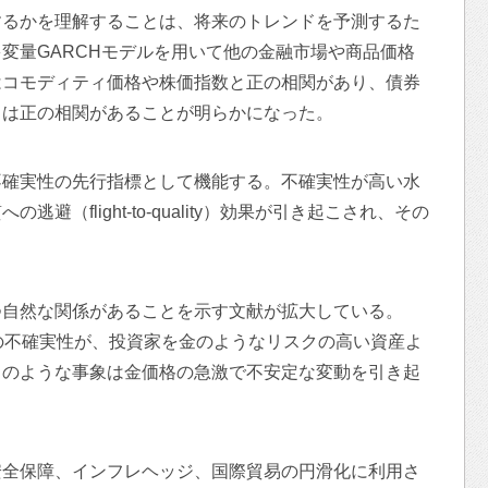
するかを理解することは、将来のトレンドを予測するた
変量GARCHモデルを用いて他の金融市場や商品価格
はコモディティ価格や株価指数と正の相関があり、債券
とは正の相関があることが明らかになった。
不確実性の先行指標として機能する。不確実性が高い水
（flight-to-quality）効果が引き起こされ、その
つ自然な関係があることを示す文献が拡大している。
の不確実性が、投資家を金のようなリスクの高い資産よ
このような事象は金価格の急激で不安定な変動を引き起
安全保障、インフレヘッジ、国際貿易の円滑化に利用さ