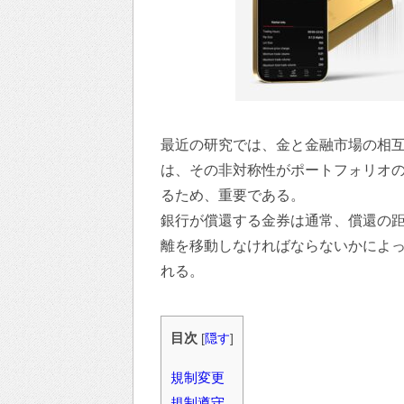
最近の研究では、金と金融市場の相
は、その非対称性がポートフォリオ
るため、重要である。
銀行が償還する金券は通常、償還の
離を移動しなければならないかによ
れる。
目次
[
隠す
]
規制変更
規制遵守