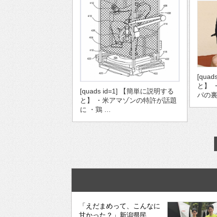
[qua
と】 
[quads id=1] 【簡単に説明する
パの裏
と】 ・米アマゾンの特許が話題
に ・鶏 …
「えだまめって、こんなに
甘かった？」新潟県民