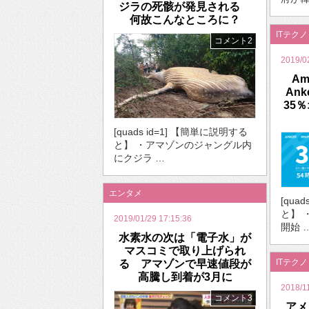
ジラの死骸が発見される
何故こんなところに？
ITテク
コメント2
2019/0
A
An
35
[quads id=1] 【簡単に説明する
と】 ・アマゾンのジャングル内
にクジラ …
エンタメ
[qua
と】 
2019/01/29 17:15:36
開始 
水素水の次は「電子水」が
マスコミで取り上げられ
ITテク
る アマゾンで早速値段が
高騰し到着が3月に
2018/1
コメント3
アメ