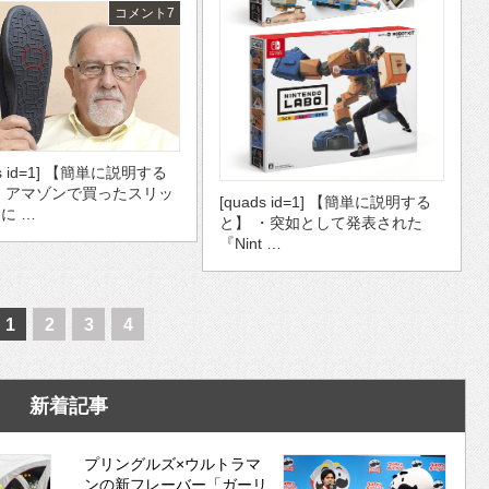
コメント7
ds id=1] 【簡単に説明する
・アマゾンで買ったスリッ
[quads id=1] 【簡単に説明する
に …
と】 ・突如として発表された
『Nint …
1
2
3
4
新着記事
プリングルズ×ウルトラマ
ンの新フレーバー「ガーリ