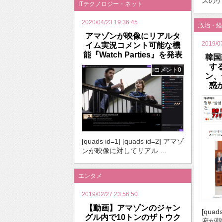
スのケ
ITテクノロジー・ネット
2020/04/23 19:36:45
政治・経
アマゾンが映像にリアルタ
2019/0
イム実況コメント可能な機
能『Watch Parties』を発表
韓国
す
コメント0
ン、
惑
[quads id=1] [quads id=2] アマゾ
ンが映像に対してリアル …
エンタメ
2019/02/27 23:56:50
【動画】アマゾンのジャン
[quad
グル内で10トンのザトウク
府が韓