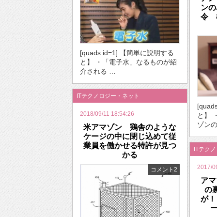
ンの
令 
[quads id=1] 【簡単に説明する
と】 ・「電子水」なるものが紹
介される …
ITテクノロジー・ネット
[qua
2018/09/11 18:54:26
と】 
ゾンの
米アマゾン 鶏舎のような
ケージの中に閉じ込めて従
業員を働かせる特許が見つ
ITテク
かる
2017/0
コメント2
アマ
の
が！
ー