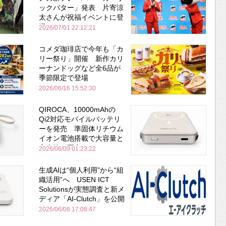
ックバター」発表 片寄涼
太さんが祝福イベントに登
場
2026/07/01 22:12:21
コメダ珈琲店で今年も「カ
リー祭り」開催 新作カリ
ーナンドッグなど全6品が
季節限定で登場
2026/06/16 15:52:30
QIROCA、10000mAhの
Qi2対応モバイルバッテリ
ーを発売 準固体リチウム
イオン電池搭載で大容量と
安全性を両立
2026/06/09 01:23:22
生成AIは“個人利用”から“組
織活用”へ USEN ICT
Solutionsが実態調査と新メ
ディア「AI-Clutch」を公開
2026/06/08 17:08:47