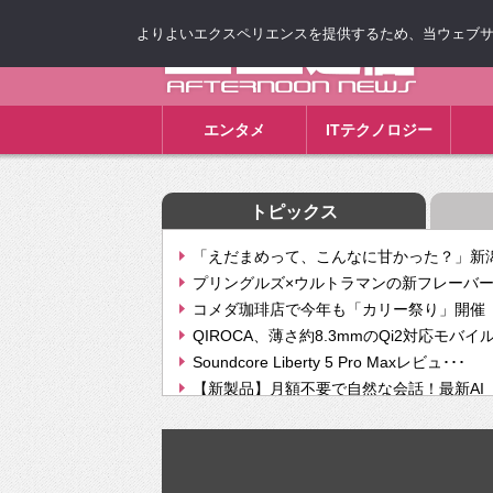
よりよいエクスペリエンスを提供するため、当ウェブサイト
ゴゴ通信
エンタメ
ITテクノロジー
トピックス
「えだまめって、こんなに甘かった？」新潟
プリングルズ×ウルトラマンの新フレーバー
コメダ珈琲店で今年も「カリー祭り」開催 
QIROCA、薄さ約8.3mmのQi2対応モバイ
Soundcore Liberty 5 Pro Maxレビュ･･･
【新製品】月額不要で自然な会話！最新AI（GPT
【次世代の没入感と生産性】VITURE Luma Ul
Geminiが音楽生成「Create music」機能提
挫折率8割の壁をAIで突破。ジャストシステ