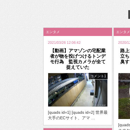
2026年のバレンタインは「自分で作って、想
エンタメ
エンタメ
2021/03/26 12:06:42
2020/1
【動画】アマゾンの宅配業
路上
者が物を投げつけるトンデ
立ち
モ行為 監視カメラが全て
臭す
捉えていた
コメント1
[quads id=1] [quads id=2] 世界最
大手のECサイト、アマ …
[quad