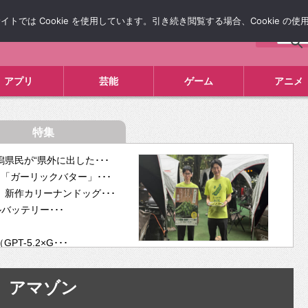
では Cookie を使用しています。引き続き閲覧する場合、Cookie の
について
広告掲載について
お問い合わせ
タレコミ
アプリ
芸能
ゲーム
アニメ
特集
県民が“県外に出した･･･
「ガーリックバター」･･･
新作カリーナンドッグ･･･
ルバッテリー･･･
-5.2×G･･･
tra･･･
供開･･･
アマゾン
ム、”自分が今話し･･･