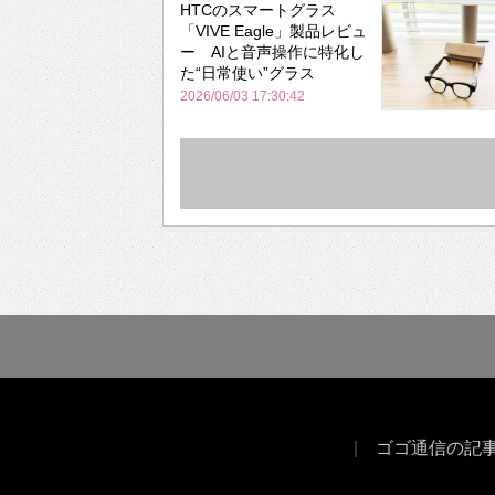
HTCのスマートグラス
「VIVE Eagle」製品レビュ
ー AIと音声操作に特化し
た“日常使い”グラス
2026/06/03 17:30:42
ゴゴ通信の記