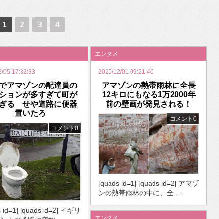
いを渡す」 TE･･･
1
2
3
4
エンタメ
2/05 17:32:33
2020/12/01 09:21:40
でアマゾンの配達員の
アマゾンの熱帯雨林に全長
ションが多すぎて町が
12キロにもなる1万2000年
ぎる せや道路に便器
前の壁画が発見される！
置いたろ
コメント0
コメント0
[quads id=1] [quads id=2] アマゾ
ンの熱帯雨林の中に、全 …
s id=1] [quads id=2] イギリ
エンタメ