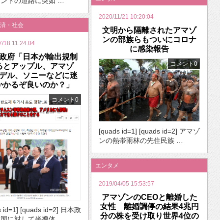
ントの道路に突如 …
2020/11/21 10:20:04
済・社会
文明から隔離されたアマゾ
ンの部族らもついにコロナ
7/18 11:24:04
に感染報告
政府「日本が輸出規制
コメント0
るとアップル、アマゾ
デル、ソニーなどに迷
かかるぞ良いのか？」
コメント0
[quads id=1] [quads id=2] アマゾ
ンの熱帯雨林の先住民族 …
エンタメ
2019/04/05 15:53:57
アマゾンのCEOと離婚した
女性 離婚調停の結果4兆円
s id=1] [quads id=2] 日本政
分の株を受け取り世界4位の
国に対して半導体 …