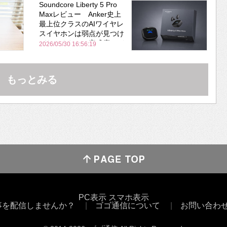
Soundcore Liberty 5 Pro
Maxレビュー Anker史上
最上位クラスのAIワイヤレ
スイヤホンは弱点が見つけ
づらいくらいの完成度にび
2026/05/30 16:56:19
びった ノイキャン性能は
Bose並み
もっとみる
PC表示
スマホ表示
事を配信しませんか？
ゴゴ通信について
お問い合わ