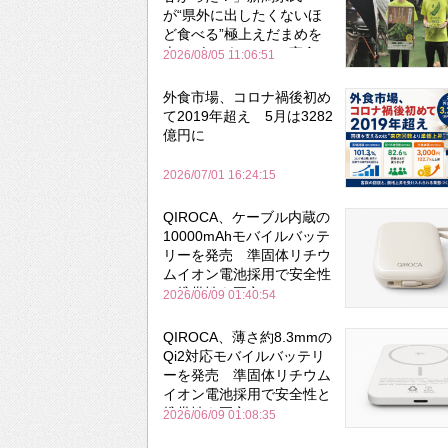
が“県外に出したくないほ
ど食べる”極上えだまめを
森のビアガーデンで実食
2026/08/05 11:06:51
外食市場、コロナ禍後初め
て2019年超え 5月は3282
億円に
2026/07/01 16:24:15
QIROCA、ケーブル内蔵の
10000mAhモバイルバッテ
リーを発売 準固体リチウ
ムイオン電池採用で安全性
と携帯性を両立
2026/06/09 01:40:54
QIROCA、薄さ約8.3mmの
Qi2対応モバイルバッテリ
ーを発売 準固体リチウム
イオン電池採用で安全性と
携帯性を両立
2026/06/09 01:08:35