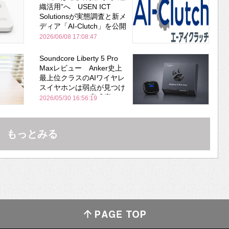
織活用”へ USEN ICT
Solutionsが実態調査と新メ
ディア「AI-Clutch」を公開
2026/06/08 17:08:47
Soundcore Liberty 5 Pro
Maxレビュー Anker史上
最上位クラスのAIワイヤレ
スイヤホンは弱点が見つけ
づらいくらいの完成度にび
2026/05/30 16:56:19
びった ノイキャン性能は
Bose並み
もっとみる