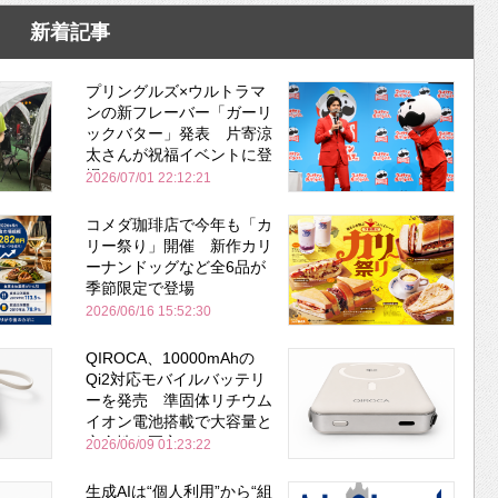
新着記事
プリングルズ×ウルトラマ
ンの新フレーバー「ガーリ
ックバター」発表 片寄涼
太さんが祝福イベントに登
場
2026/07/01 22:12:21
コメダ珈琲店で今年も「カ
リー祭り」開催 新作カリ
ーナンドッグなど全6品が
季節限定で登場
2026/06/16 15:52:30
QIROCA、10000mAhの
Qi2対応モバイルバッテリ
ーを発売 準固体リチウム
イオン電池搭載で大容量と
安全性を両立
2026/06/09 01:23:22
生成AIは“個人利用”から“組