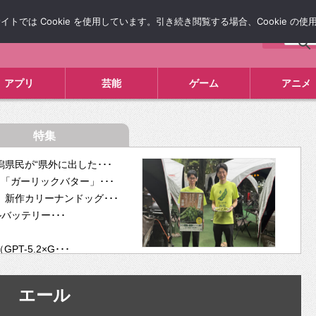
では Cookie を使用しています。引き続き閲覧する場合、Cookie の
について
広告掲載について
お問い合わせ
タレコミ
アプリ
芸能
ゲーム
アニメ
特集
県民が“県外に出した･･･
「ガーリックバター」･･･
新作カリーナンドッグ･･･
ルバッテリー･･･
-5.2×G･･･
tra･･･
供開･･･
エール
ム、”自分が今話し･･･