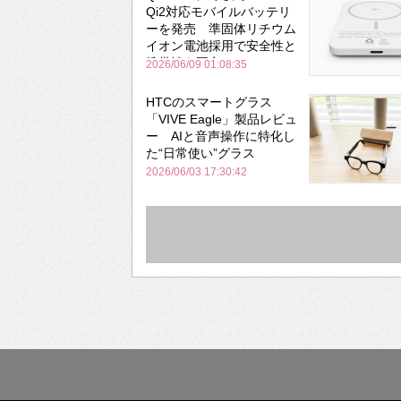
Qi2対応モバイルバッテリ
ーを発売 準固体リチウム
イオン電池採用で安全性と
携帯性を両立
2026/06/09 01:08:35
HTCのスマートグラス
「VIVE Eagle」製品レビュ
ー AIと音声操作に特化し
た“日常使い”グラス
2026/06/03 17:30:42