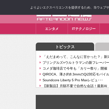
よりよいエクスペリエンスを提供するため、当ウェブサイト
ゴゴ通信
エンタメ
ITテクノロジー
トピックス
「えだまめって、こんなに甘かった？」新潟
プリングルズ×ウルトラマンの新フレーバー
コメダ珈琲店で今年も「カリー祭り」開催 
QIROCA、薄さ約8.3mmのQi2対応モバイ
Soundcore Liberty 5 Pro Maxレビュ･･･
【新製品】月額不要で自然な会話！最新AI（GPT
【次世代の没入感と生産性】VITURE Luma Ul
Geminiが音楽生成「Create music」機能提
挫折率8割の壁をAIで突破。ジャストシステ