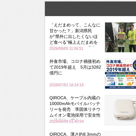
「えだまめって、こんなに
甘かった？」新潟県民
が“県外に出したくないほ
ど食べる”極上えだまめを
森のビアガーデンで実食
2026/08/05 11:06:51
外食市場、コロナ禍後初め
て2019年超え 5月は3282
億円に
2026/07/01 16:24:15
QIROCA、ケーブル内蔵の
10000mAhモバイルバッテ
リーを発売 準固体リチウ
ムイオン電池採用で安全性
と携帯性を両立
2026/06/09 01:40:54
QIROCA、薄さ約8.3mmの