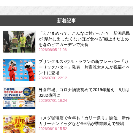
新着記事
「えだまめって、こんなに甘かった？」新潟県民
が“県外に出したくないほど食べる”極上えだまめ
を森のビアガーデンで実食
2026/08/05 11:06
プリングルズ×ウルトラマンの新フレーバー「ガ
ーリックバター」発表 片寄涼太さんが祝福イベ
ントに登場
2026/07/01 22:12
外食市場、コロナ禍後初めて2019年超え 5月は
3282億円に
2026/07/01 16:24
コメダ珈琲店で今年も「カリー祭り」開催 新作
カリーナンドッグなど全6品が季節限定で登場
2026/06/16 15:52