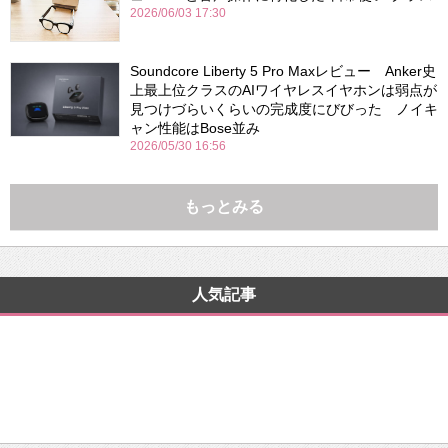
2026/06/03 17:30
Soundcore Liberty 5 Pro Maxレビュー Anker史
上最上位クラスのAIワイヤレスイヤホンは弱点が
見つけづらいくらいの完成度にびびった ノイキ
ャン性能はBose並み
2026/05/30 16:56
もっとみる
人気記事