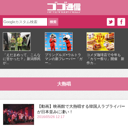
「えだまめって、こんな
プリングルズ×ウルトラ
コメダ珈琲店で今年も
に甘かった？」新潟県民
マンの新フレーバー「ガ
「カリー祭り」開催 新
が...
ー...
作カ...
大熱唱
【動画】映画館で大熱唱する韓国人ラブライバー
が日本並みに凄い！
2016/05/26 12:17