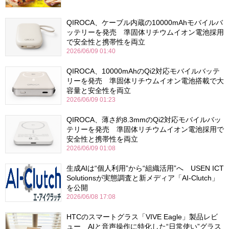
QIROCA、ケーブル内蔵の10000mAhモバイルバ
ッテリーを発売 準固体リチウムイオン電池採用
で安全性と携帯性を両立
2026/06/09 01:40
QIROCA、10000mAhのQi2対応モバイルバッテ
リーを発売 準固体リチウムイオン電池搭載で大
容量と安全性を両立
2026/06/09 01:23
QIROCA、薄さ約8.3mmのQi2対応モバイルバッ
テリーを発売 準固体リチウムイオン電池採用で
安全性と携帯性を両立
2026/06/09 01:08
生成AIは“個人利用”から“組織活用”へ USEN ICT
Solutionsが実態調査と新メディア「AI-Clutch」
を公開
2026/06/08 17:08
HTCのスマートグラス「VIVE Eagle」製品レビ
ュー AIと音声操作に特化した“日常使い”グラス