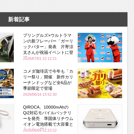
新着記事
プリングルズ×ウルトラマ
ンの新フレーバー「ガーリ
ックバター」発表 片寄涼
太さんが祝福イベントに登
場
2026/07/01 22:12:21
コメダ珈琲店で今年も「カ
リー祭り」開催 新作カリ
ーナンドッグなど全6品が
季節限定で登場
2026/06/16 15:52:30
QIROCA、10000mAhの
Qi2対応モバイルバッテリ
ーを発売 準固体リチウム
イオン電池搭載で大容量と
安全性を両立
2026/06/09 01:23:22