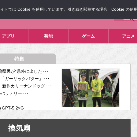
では Cookie を使用しています。引き続き閲覧する場合、Cookie の
について
広告掲載について
お問い合わせ
タレコミ
アプリ
芸能
ゲーム
アニメ
特集
県民が“県外に出した･･･
「ガーリックバター」･･･
新作カリーナンドッグ･･･
ルバッテリー･･･
-5.2×G･･･
tra･･･
供開･･･
換気扇
ム、”自分が今話し･･･