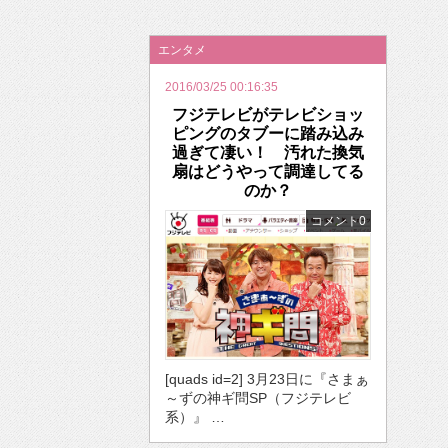
2026年のバレンタインは「自分で作って、想
エンタメ
2016/03/25 00:16:35
フジテレビがテレビショッ
ピングのタブーに踏み込み
過ぎて凄い！ 汚れた換気
扇はどうやって調達してる
のか？
コメント0
[quads id=2] 3月23日に『さまぁ
～ずの神ギ問SP（フジテレビ
系）』 …