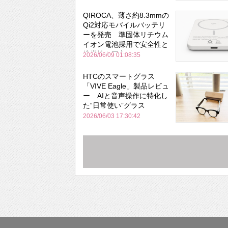
QIROCA、薄さ約8.3mmの
Qi2対応モバイルバッテリ
ーを発売 準固体リチウム
イオン電池採用で安全性と
携帯性を両立
2026/06/09 01:08:35
HTCのスマートグラス
「VIVE Eagle」製品レビュ
ー AIと音声操作に特化し
た“日常使い”グラス
2026/06/03 17:30:42