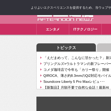
よりよいエクスペリエンスを提供するため、当ウェブサイト
ゴゴ通信
エンタメ
ITテクノロジー
トピックス
「えだまめって、こんなに甘かった？」新潟
プリングルズ×ウルトラマンの新フレーバー
コメダ珈琲店で今年も「カリー祭り」開催 
QIROCA、薄さ約8.3mmのQi2対応モバイ
Soundcore Liberty 5 Pro Maxレビュ･･･
【新製品】月額不要で自然な会話！最新AI（GPT
【次世代の没入感と生産性】VITURE Luma Ul
Geminiが音楽生成「Create music」機能提
挫折率8割の壁をAIで突破。ジャストシステ