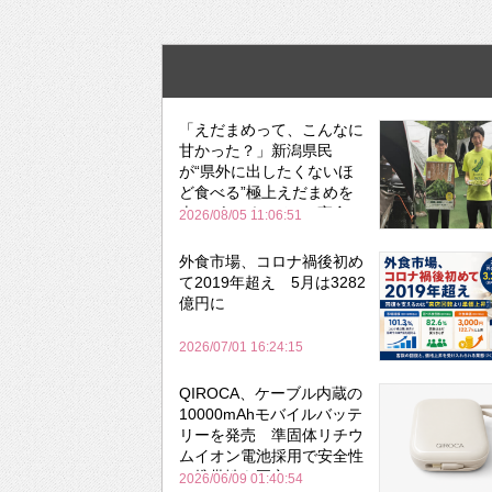
「えだまめって、こんなに
甘かった？」新潟県民
が“県外に出したくないほ
ど食べる”極上えだまめを
森のビアガーデンで実食
2026/08/05 11:06:51
外食市場、コロナ禍後初め
て2019年超え 5月は3282
億円に
2026/07/01 16:24:15
QIROCA、ケーブル内蔵の
10000mAhモバイルバッテ
リーを発売 準固体リチウ
ムイオン電池採用で安全性
と携帯性を両立
2026/06/09 01:40:54