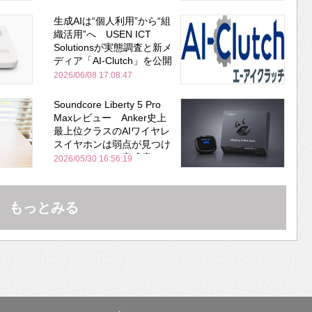
生成AIは“個人利用”から“組
織活用”へ USEN ICT
Solutionsが実態調査と新メ
ディア「AI-Clutch」を公開
2026/06/08 17:08:47
Soundcore Liberty 5 Pro
Maxレビュー Anker史上
最上位クラスのAIワイヤレ
スイヤホンは弱点が見つけ
づらいくらいの完成度にび
2026/05/30 16:56:19
びった ノイキャン性能は
Bose並み
もっとみる