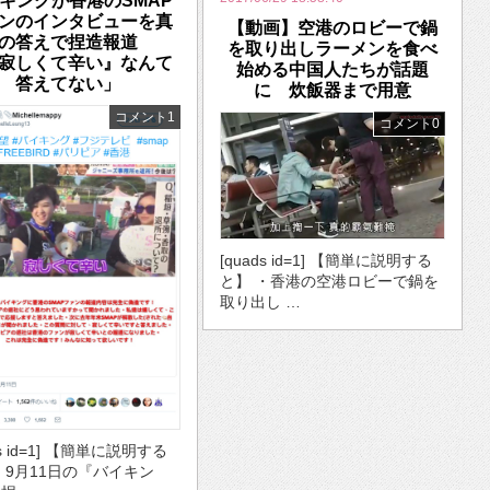
キングが香港のSMAP
ンのインタビューを真
【動画】空港のロビーで鍋
の答えで捏造報道
を取り出しラーメンを食べ
寂しくて辛い』なんて
始める中国人たちが話題
答えてない」
に 炊飯器まで用意
コメント1
コメント0
[quads id=1] 【簡単に説明する
と】 ・香港の空港ロビーで鍋を
取り出し …
ds id=1] 【簡単に説明する
・9月11日の『バイキン