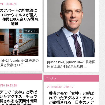
2/11 18:36:28
のアパートの排気管に
コロナウィルスが侵入
 住民100人余りが緊急
避難
コメント0
s id=1] [quads id=2] 香港の
[quads id=1] [quads id=2] 香港国
局と警察は11日 …
家安全法が制定され危機 …
エンタメ
8/30 19:23:28
2019/08/30 12:05:17
デモで「女神」と呼ば
香港デモで「女神」と呼ば
いたアグネス・チョウ
れていたアグネス・チョウ
捕されるも夜間外出禁
が逮捕される 日本のメデ