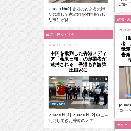
場版『
[quads id=2] 香港のとある夫婦
が共謀して家政婦を性的暴行し
政治・経
た事件が発 …
2020/0
政治・経済・社会
【
者 
2020/08/10 19:12:11
武漢
中国を批判した香港メディ
告発
ア「蘋果日報」の創業者が
逮捕される 香港も言論弾
圧国家に
コメント0
[quad
ロナウ
[quads id=1] [quads id=2] 中国を
批判してきた香港のメデ …
エンタメ