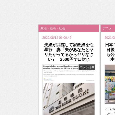
2026年のバレンタインは「自分で作って、想
政治・経済・社会
アニメ
2022/08/12 06:00:42
2021/0
夫婦が共謀して家政婦を性
日本
暴行 妻「夫があなたとヤ
日後
リたがってるからヤリなさ
も公
い」 2500円で口封じ
本
コメント0
[qua
った『