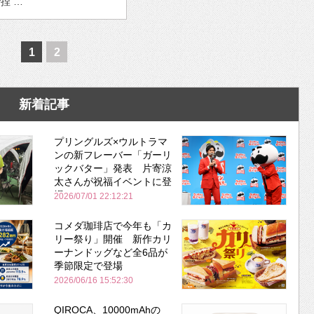
捏 …
1
2
新着記事
プリングルズ×ウルトラマ
ンの新フレーバー「ガーリ
ックバター」発表 片寄涼
太さんが祝福イベントに登
場
2026/07/01 22:12:21
コメダ珈琲店で今年も「カ
リー祭り」開催 新作カリ
ーナンドッグなど全6品が
季節限定で登場
2026/06/16 15:52:30
QIROCA、10000mAhの