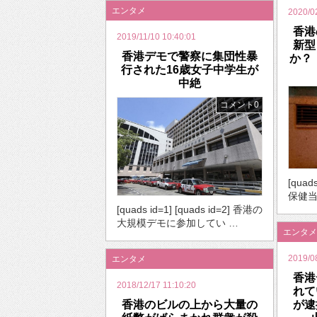
エンタメ
2020/0
香港
2019/11/10 10:40:01
新型
香港デモで警察に集団性暴
か？
行された16歳女子中学生が
中絶
コメント0
[quad
保健当
[quads id=1] [quads id=2] 香港の
大規模デモに参加してい …
エンタメ
2019/0
エンタメ
香港
2018/12/17 11:10:20
れて
香港のビルの上から大量の
が逮