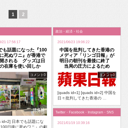
いを渡す」 TE･･･
1
2
政治・経済・社会
8/21 17:56:17
2021/06/23 19:06:22
でも話題になった『100
中国を批判してきた香港の
に死ぬワニ』が香港で
メディア「リンゴ日報」が
開される グッズは日
明日の朝刊を最後に終了
の在庫を使い回しか
当局の圧力によるため
コメント0
コメント0
[quads id=1] [quads id=2] 中国を
日々批判してきた香港の …
Twitter・Facebook・Instagram・SNS
ds id=2] 日本でも話題にな
2021/01/19 10:39:16
100日後に死ぬワニ』の劇