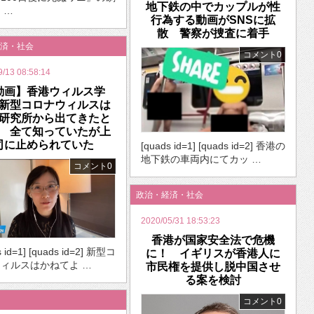
地下鉄の中でカップルが性
 …
行為する動画がSNSに拡
散 警察が捜査に着手
済・社会
コメント0
9/13 08:58:14
動画】香港ウィルス学
新型コロナウィルスは
研究所から出てきたと
 全て知っていたが上
司に止められていた
[quads id=1] [quads id=2] 香港の
地下鉄の車両内にてカッ …
コメント0
政治・経済・社会
2020/05/31 18:53:23
香港が国家安全法で危機
s id=1] [quads id=2] 新型コ
に！ イギリスが香港人に
ィルスはかねてよ …
市民権を提供し脱中国させ
る案を検討
コメント0