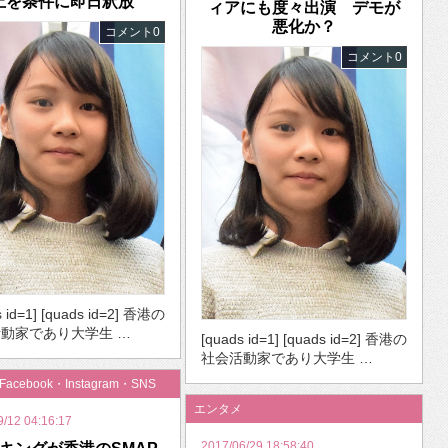
止を条件に即日釈放
ィアにも度々出演 デモが
悪化か？
コメント0
コメント0
s id=1] [quads id=2] 香港の
動家であり大学生 …
[quads id=1] [quads id=2] 香港の
社会活動家であり大学生 …
・Facebook・Instagram・SNS
エンタメ
9/12 04:16:17
2017/06/29 18:58:40