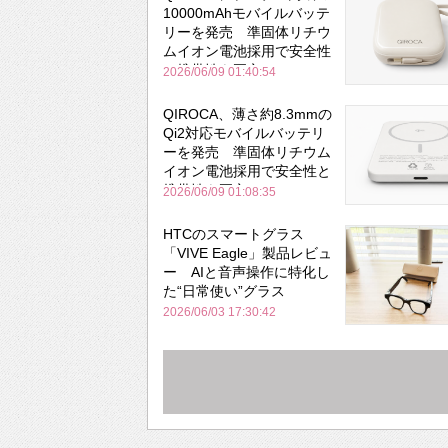
10000mAhモバイルバッテ
リーを発売 準固体リチウ
ムイオン電池採用で安全性
と携帯性を両立
2026/06/09 01:40:54
QIROCA、薄さ約8.3mmの
Qi2対応モバイルバッテリ
ーを発売 準固体リチウム
イオン電池採用で安全性と
携帯性を両立
2026/06/09 01:08:35
HTCのスマートグラス
「VIVE Eagle」製品レビュ
ー AIと音声操作に特化し
た“日常使い”グラス
2026/06/03 17:30:42