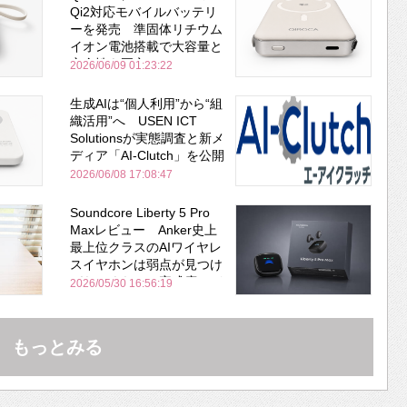
Qi2対応モバイルバッテリ
ーを発売 準固体リチウム
イオン電池搭載で大容量と
安全性を両立
2026/06/09 01:23:22
生成AIは“個人利用”から“組
織活用”へ USEN ICT
Solutionsが実態調査と新メ
ディア「AI-Clutch」を公開
2026/06/08 17:08:47
Soundcore Liberty 5 Pro
Maxレビュー Anker史上
最上位クラスのAIワイヤレ
スイヤホンは弱点が見つけ
づらいくらいの完成度にび
2026/05/30 16:56:19
びった ノイキャン性能は
Bose並み
もっとみる