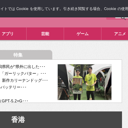
では Cookie を使用しています。引き続き閲覧する場合、Cookie の
について
広告掲載について
お問い合わせ
タレコミ
アプリ
芸能
ゲーム
アニメ
特集
県民が“県外に出した･･･
「ガーリックバター」･･･
新作カリーナンドッグ･･･
ルバッテリー･･･
-5.2×G･･･
tra･･･
供開･･･
香港
ム、”自分が今話し･･･