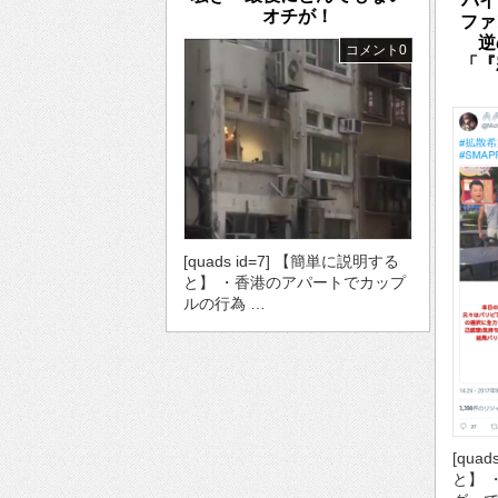
バイ
オチが！
ファ
逆
コメント0
「『
[quads id=7] 【簡単に説明する
と】 ・香港のアパートでカップ
ルの行為 …
[qua
と】 