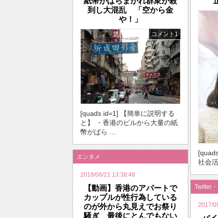
紙幣がばらまかれ群衆が殺
到し大混乱 「空から金
や！」
コメント1
[quads id=1] 【簡単に説明する
と】 ・香港のビルから大量の紙
幣がばら …
[quad
エンタメ
社会活
2018/06/21 13:38:48
Twitter
【動画】香港のアパートで
カップルが性行為している
2017/0
のが外から丸見えでお祭り
騒ぎ 最後にとんでもない