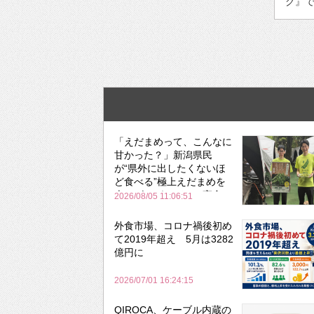
グ』で
「えだまめって、こんなに
甘かった？」新潟県民
が“県外に出したくないほ
ど食べる”極上えだまめを
森のビアガーデンで実食
2026/08/05 11:06:51
外食市場、コロナ禍後初め
て2019年超え 5月は3282
億円に
2026/07/01 16:24:15
QIROCA、ケーブル内蔵の