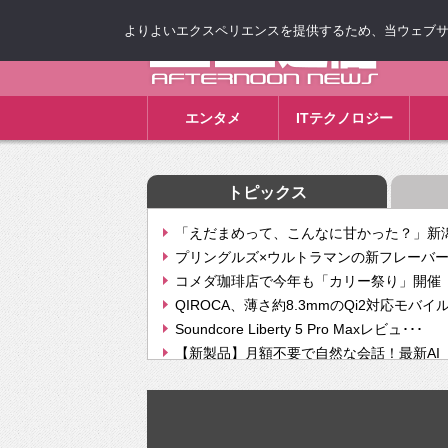
よりよいエクスペリエンスを提供するため、当ウェブサイト
ゴゴ通信
エンタメ
ITテクノロジー
トピックス
「えだまめって、こんなに甘かった？」新潟
プリングルズ×ウルトラマンの新フレーバー
コメダ珈琲店で今年も「カリー祭り」開催 
QIROCA、薄さ約8.3mmのQi2対応モバイ
Soundcore Liberty 5 Pro Maxレビュ･･･
【新製品】月額不要で自然な会話！最新AI（GPT
【次世代の没入感と生産性】VITURE Luma Ul
Geminiが音楽生成「Create music」機能提
挫折率8割の壁をAIで突破。ジャストシステ