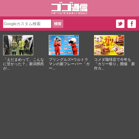
「えだまめって、こんな
プリングルズ×ウルトラ
コメダ珈琲店で今年も
に甘かった？」新潟県民
マンの新フレーバー「ガ
「カリー祭り」開催 新
が...
ー...
作カ...