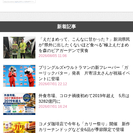
新着記事
「えだまめって、こんなに甘かった？」新潟県民
が“県外に出したくないほど食べる”極上えだまめ
を森のビアガーデンで実食
2026/08/05 11:06
プリングルズ×ウルトラマンの新フレーバー「ガ
ーリックバター」発表 片寄涼太さんが祝福イベ
ントに登場
2026/07/01 22:12
外食市場、コロナ禍後初めて2019年超え 5月は
3282億円に
2026/07/01 16:24
コメダ珈琲店で今年も「カリー祭り」開催 新作
カリーナンドッグなど全6品が季節限定で登場