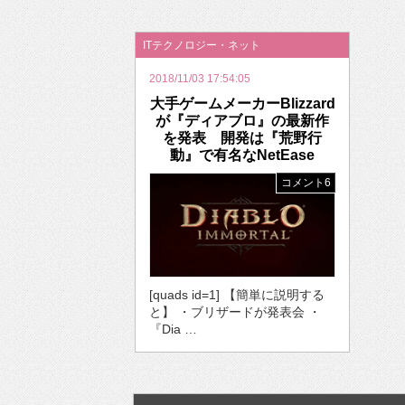
2026年のバレンタインは「自分で作って、想
ITテクノロジー・ネット
2018/11/03 17:54:05
大手ゲームメーカーBlizzard
が『ディアブロ』の最新作
を発表 開発は『荒野行
動』で有名なNetEase
コメント6
[quads id=1] 【簡単に説明する
と】 ・ブリザードが発表会 ・
『Dia …