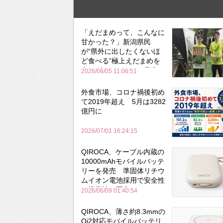
「えだまめって、こんなに
甘かった？」新潟県民
が“県外に出したくないほ
ど食べる”極上えだまめを
森のビアガーデンで実食
2026/08/05 11:06:51
外食市場、コロナ禍後初め
て2019年超え 5月は3282
億円に
2026/07/01 16:24:15
QIROCA、ケーブル内蔵の
10000mAhモバイルバッテ
リーを発売 準固体リチウ
ムイオン電池採用で安全性
と携帯性を両立
2026/06/09 01:40:54
QIROCA、薄さ約8.3mmの
Qi2対応モバイルバッテリ