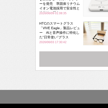
ーを発売 準固体リチウム
イオン電池採用で安全性と
携帯性を両立
2026/06/09 01:08:35
HTCのスマートグラス
「VIVE Eagle」製品レビュ
ー AIと音声操作に特化し
た“日常使い”グラス
2026/06/03 17:30:42