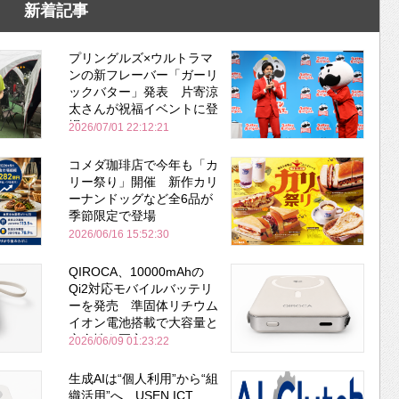
新着記事
プリングルズ×ウルトラマ
ンの新フレーバー「ガーリ
ックバター」発表 片寄涼
太さんが祝福イベントに登
場
2026/07/01 22:12:21
コメダ珈琲店で今年も「カ
リー祭り」開催 新作カリ
ーナンドッグなど全6品が
季節限定で登場
2026/06/16 15:52:30
QIROCA、10000mAhの
Qi2対応モバイルバッテリ
ーを発売 準固体リチウム
イオン電池搭載で大容量と
安全性を両立
2026/06/09 01:23:22
生成AIは“個人利用”から“組
織活用”へ USEN ICT