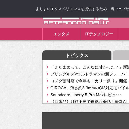
よりよいエクスペリエンスを提供するため、当ウェブサイト
ゴゴ通信
エンタメ
ITテクノロジー
トピックス
「えだまめって、こんなに甘かった？」新潟
プリングルズ×ウルトラマンの新フレーバー
コメダ珈琲店で今年も「カリー祭り」開催 
QIROCA、薄さ約8.3mmのQi2対応モバイ
Soundcore Liberty 5 Pro Maxレビュ･･･
【新製品】月額不要で自然な会話！最新AI（GPT
【次世代の没入感と生産性】VITURE Luma Ul
Geminiが音楽生成「Create music」機能提
挫折率8割の壁をAIで突破。ジャストシステ