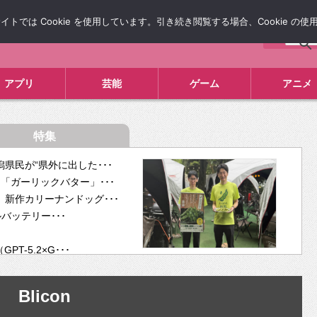
では Cookie を使用しています。引き続き閲覧する場合、Cookie の
について
広告掲載について
お問い合わせ
タレコミ
アプリ
芸能
ゲーム
アニメ
特集
県民が“県外に出した･･･
「ガーリックバター」･･･
新作カリーナンドッグ･･･
ルバッテリー･･･
-5.2×G･･･
tra･･･
供開･･･
Blicon
ム、”自分が今話し･･･