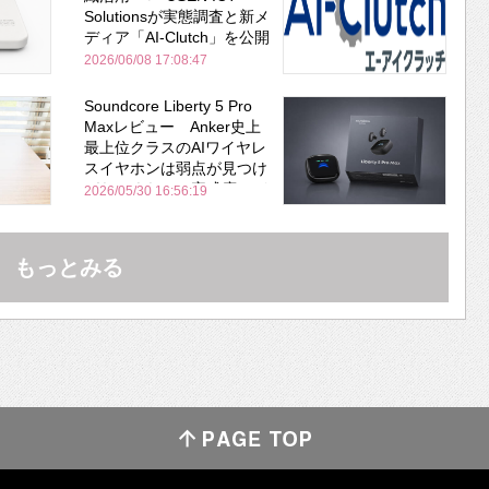
Solutionsが実態調査と新メ
ディア「AI-Clutch」を公開
2026/06/08 17:08:47
Soundcore Liberty 5 Pro
Maxレビュー Anker史上
最上位クラスのAIワイヤレ
スイヤホンは弱点が見つけ
づらいくらいの完成度にび
2026/05/30 16:56:19
びった ノイキャン性能は
Bose並み
もっとみる