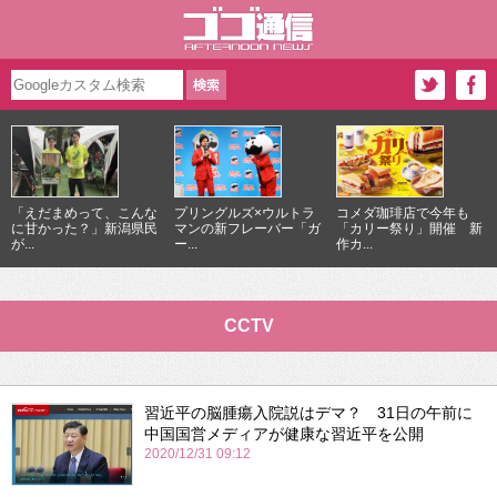
「えだまめって、こんな
プリングルズ×ウルトラ
コメダ珈琲店で今年も
に甘かった？」新潟県民
マンの新フレーバー「ガ
「カリー祭り」開催 新
が...
ー...
作カ...
CCTV
習近平の脳腫瘍入院説はデマ？ 31日の午前に
中国国営メディアが健康な習近平を公開
2020/12/31 09:12