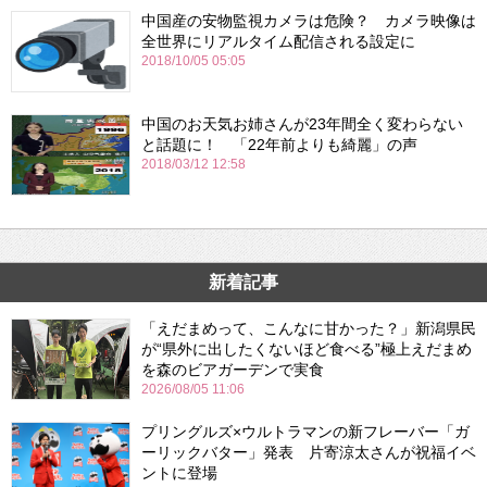
中国産の安物監視カメラは危険？ カメラ映像は
全世界にリアルタイム配信される設定に
2018/10/05 05:05
中国のお天気お姉さんが23年間全く変わらない
と話題に！ 「22年前よりも綺麗」の声
2018/03/12 12:58
新着記事
「えだまめって、こんなに甘かった？」新潟県民
が“県外に出したくないほど食べる”極上えだまめ
を森のビアガーデンで実食
2026/08/05 11:06
プリングルズ×ウルトラマンの新フレーバー「ガ
ーリックバター」発表 片寄涼太さんが祝福イベ
ントに登場