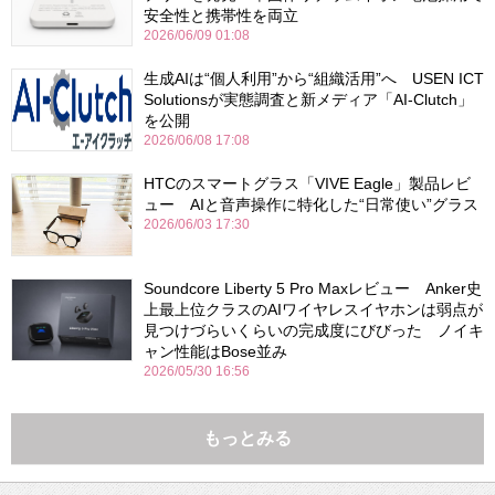
安全性と携帯性を両立
2026/06/09 01:08
生成AIは“個人利用”から“組織活用”へ USEN ICT
Solutionsが実態調査と新メディア「AI-Clutch」
を公開
2026/06/08 17:08
HTCのスマートグラス「VIVE Eagle」製品レビ
ュー AIと音声操作に特化した“日常使い”グラス
2026/06/03 17:30
Soundcore Liberty 5 Pro Maxレビュー Anker史
上最上位クラスのAIワイヤレスイヤホンは弱点が
見つけづらいくらいの完成度にびびった ノイキ
ャン性能はBose並み
2026/05/30 16:56
もっとみる