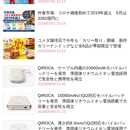
2026/07/01 22:12
外食市場、コロナ禍後初めて2019年超え 5月は
3282億円に
2026/07/01 16:24
コメダ珈琲店で今年も「カリー祭り」開催 新作
カリーナンドッグなど全6品が季節限定で登場
2026/06/16 15:52
QIROCA、ケーブル内蔵の10000mAhモバイルバ
ッテリーを発売 準固体リチウムイオン電池採用
で安全性と携帯性を両立
2026/06/09 01:40
QIROCA、10000mAhのQi2対応モバイルバッテ
リーを発売 準固体リチウムイオン電池搭載で大
容量と安全性を両立
2026/06/09 01:23
QIROCA、薄さ約8.3mmのQi2対応モバイルバッ
テリーを発売 準固体リチウムイオン電池採用で