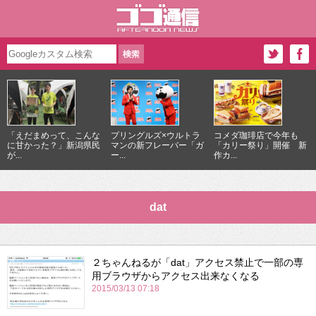
「えだまめって、こんな
プリングルズ×ウルトラ
コメダ珈琲店で今年も
に甘かった？」新潟県民
マンの新フレーバー「ガ
「カリー祭り」開催 新
が...
ー...
作カ...
dat
２ちゃんねるが「dat」アクセス禁止で一部の専
用ブラウザからアクセス出来なくなる
2015/03/13 07:18