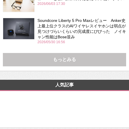
2026/06/03 17:30
Soundcore Liberty 5 Pro Maxレビュー Anker史
上最上位クラスのAIワイヤレスイヤホンは弱点が
見つけづらいくらいの完成度にびびった ノイキ
ャン性能はBose並み
2026/05/30 16:56
もっとみる
人気記事