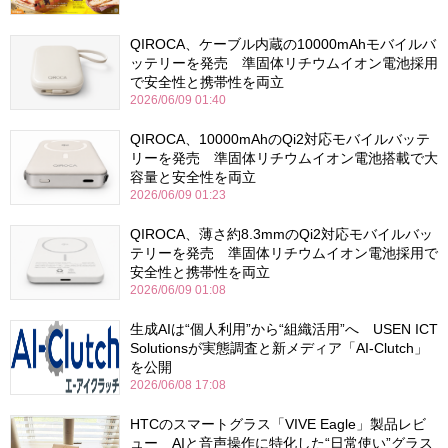
QIROCA、ケーブル内蔵の10000mAhモバイルバ
ッテリーを発売 準固体リチウムイオン電池採用
で安全性と携帯性を両立
2026/06/09 01:40
QIROCA、10000mAhのQi2対応モバイルバッテ
リーを発売 準固体リチウムイオン電池搭載で大
容量と安全性を両立
2026/06/09 01:23
QIROCA、薄さ約8.3mmのQi2対応モバイルバッ
テリーを発売 準固体リチウムイオン電池採用で
安全性と携帯性を両立
2026/06/09 01:08
生成AIは“個人利用”から“組織活用”へ USEN ICT
Solutionsが実態調査と新メディア「AI-Clutch」
を公開
2026/06/08 17:08
HTCのスマートグラス「VIVE Eagle」製品レビ
ュー AIと音声操作に特化した“日常使い”グラス