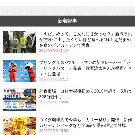
新着記事
「えだまめって、こんなに甘かった？」新潟県民
が“県外に出したくないほど食べる”極上えだまめ
を森のビアガーデンで実食
2026/08/05 11:06
プリングルズ×ウルトラマンの新フレーバー「ガ
ーリックバター」発表 片寄涼太さんが祝福イベ
ントに登場
2026/07/01 22:12
外食市場、コロナ禍後初めて2019年超え 5月は
3282億円に
2026/07/01 16:24
コメダ珈琲店で今年も「カリー祭り」開催 新作
カリーナンドッグなど全6品が季節限定で登場
2026/06/16 15:52