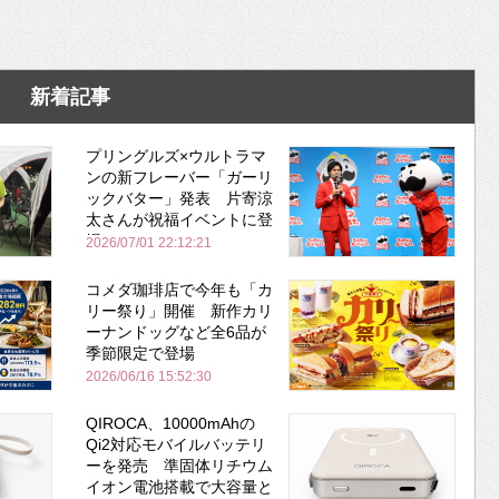
新着記事
プリングルズ×ウルトラマ
ンの新フレーバー「ガーリ
ックバター」発表 片寄涼
太さんが祝福イベントに登
場
2026/07/01 22:12:21
コメダ珈琲店で今年も「カ
リー祭り」開催 新作カリ
ーナンドッグなど全6品が
季節限定で登場
2026/06/16 15:52:30
QIROCA、10000mAhの
Qi2対応モバイルバッテリ
ーを発売 準固体リチウム
イオン電池搭載で大容量と