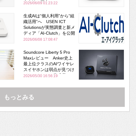
安全性を両立
2026/06/09 01:23:22
生成AIは“個人利用”から“組
織活用”へ USEN ICT
Solutionsが実態調査と新メ
ディア「AI-Clutch」を公開
2026/06/08 17:08:47
Soundcore Liberty 5 Pro
Maxレビュー Anker史上
最上位クラスのAIワイヤレ
スイヤホンは弱点が見つけ
づらいくらいの完成度にび
2026/05/30 16:56:19
びった ノイキャン性能は
Bose並み
もっとみる