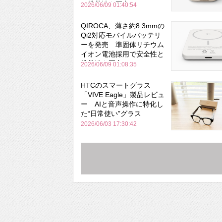
と携帯性を両立
2026/06/09 01:40:54
QIROCA、薄さ約8.3mmの
Qi2対応モバイルバッテリ
ーを発売 準固体リチウム
イオン電池採用で安全性と
携帯性を両立
2026/06/09 01:08:35
HTCのスマートグラス
「VIVE Eagle」製品レビュ
ー AIと音声操作に特化し
た“日常使い”グラス
2026/06/03 17:30:42