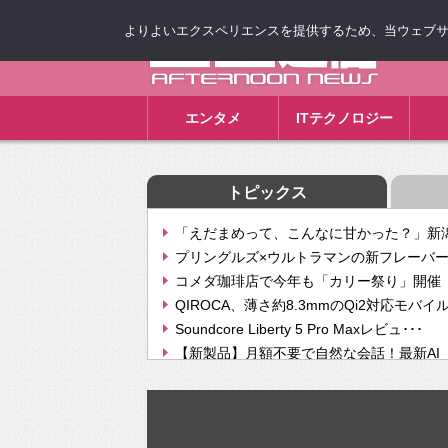
よりよいエクスペリエンスを提供するため、当ウェブサイト
ゴゴ通信
エンタメ
ITテクノロジー
トピックス
「えだまめって、こんなに甘かった？」新潟
プリングルズ×ウルトラマンの新フレーバー
コメダ珈琲店で今年も「カリー祭り」開催 
QIROCA、薄さ約8.3mmのQi2対応モバイ
Soundcore Liberty 5 Pro Maxレビュ･･･
【新製品】月額不要で自然な会話！最新AI（GPT
【次世代の没入感と生産性】VITURE Luma Ul
Geminiが音楽生成「Create music」機能提
挫折率8割の壁をAIで突破。ジャストシステ