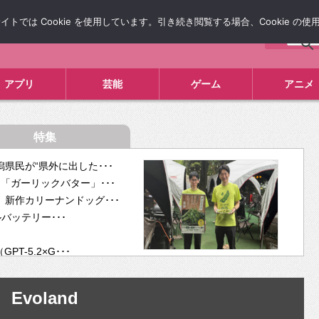
では Cookie を使用しています。引き続き閲覧する場合、Cookie の
について
広告掲載について
お問い合わせ
タレコミ
アプリ
芸能
ゲーム
アニメ
特集
県民が“県外に出した･･･
「ガーリックバター」･･･
新作カリーナンドッグ･･･
ルバッテリー･･･
-5.2×G･･･
tra･･･
供開･･･
Evoland
ム、”自分が今話し･･･