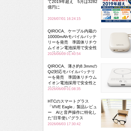
て2019年超え 5月は3282
億円に
2026/07/01 16:24:15
QIROCA、ケーブル内蔵の
10000mAhモバイルバッテ
リーを発売 準固体リチウ
ムイオン電池採用で安全性
と携帯性を両立
2026/06/09 01:40:54
QIROCA、薄さ約8.3mmの
Qi2対応モバイルバッテリ
ーを発売 準固体リチウム
イオン電池採用で安全性と
携帯性を両立
2026/06/09 01:08:35
HTCのスマートグラス
「VIVE Eagle」製品レビュ
ー AIと音声操作に特化し
た“日常使い”グラス
2026/06/03 17:30:42