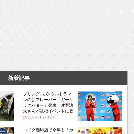
新着記事
プリングルズ×ウルトラマ
ンの新フレーバー「ガーリ
ックバター」発表 片寄涼
太さんが祝福イベントに登
場
2026/07/01 22:12:21
コメダ珈琲店で今年も「カ