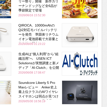
リー祭り」開催 新作カリ
ーナンドッグなど全6品が
季節限定で登場
2026/06/16 15:52:30
QIROCA、10000mAhの
Qi2対応モバイルバッテリ
ーを発売 準固体リチウム
イオン電池搭載で大容量と
安全性を両立
2026/06/09 01:23:22
生成AIは“個人利用”から“組
織活用”へ USEN ICT
Solutionsが実態調査と新メ
ディア「AI-Clutch」を公開
2026/06/08 17:08:47
Soundcore Liberty 5 Pro
Maxレビュー Anker史上
最上位クラスのAIワイヤレ
スイヤホンは弱点が見つけ
づらいくらいの完成度にび
2026/05/30 16:56:19
びった ノイキャン性能は