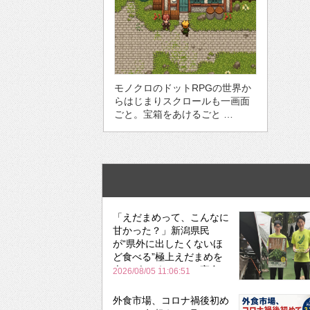
モノクロのドットRPGの世界か
らはじまりスクロールも一画面
ごと。宝箱をあけるごと …
「えだまめって、こんなに
甘かった？」新潟県民
が“県外に出したくないほ
ど食べる”極上えだまめを
森のビアガーデンで実食
2026/08/05 11:06:51
外食市場、コロナ禍後初め