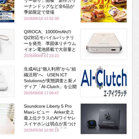
リー祭り」開催 新作カリ
ーナンドッグなど全6品が
季節限定で登場
2026/06/16 15:52:30
QIROCA、10000mAhの
Qi2対応モバイルバッテリ
ーを発売 準固体リチウム
イオン電池搭載で大容量と
安全性を両立
2026/06/09 01:23:22
生成AIは“個人利用”から“組
織活用”へ USEN ICT
Solutionsが実態調査と新メ
ディア「AI-Clutch」を公開
2026/06/08 17:08:47
Soundcore Liberty 5 Pro
Maxレビュー Anker史上
最上位クラスのAIワイヤレ
スイヤホンは弱点が見つけ
づらいくらいの完成度にび
2026/05/30 16:56:19
びった ノイキャン性能は