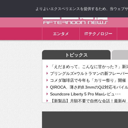
よりよいエクスペリエンスを提供するため、当ウェブサイト
ゴゴ通信
エンタメ
ITテクノロジー
トピックス
「えだまめって、こんなに甘かった？」新潟
プリングルズ×ウルトラマンの新フレーバー
コメダ珈琲店で今年も「カリー祭り」開催 
QIROCA、薄さ約8.3mmのQi2対応モバイ
Soundcore Liberty 5 Pro Maxレビュ･･･
【新製品】月額不要で自然な会話！最新AI（GPT
【次世代の没入感と生産性】VITURE Luma Ul
Geminiが音楽生成「Create music」機能提
挫折率8割の壁をAIで突破。ジャストシステ