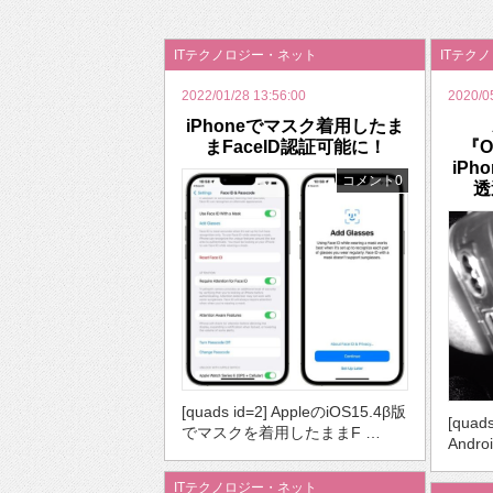
2026年のバレンタインは「自分で作って、想
ITテクノロジー・ネット
ITテク
2022/01/28 13:56:00
2020/0
iPhoneでマスク着用したま
まFaceID認証可能に！
『O
iP
コメント0
透
[quads id=2] AppleのiOS15.4β版
[quads
でマスクを着用したままF …
And
ITテクノロジー・ネット