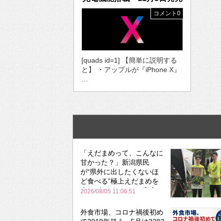
コメント0
[quads id=1] 【簡単に説明する
と】 ・アップルが『iPhone X』
…
「えだまめって、こんなに
甘かった？」新潟県民
が“県外に出したくないほ
ど食べる”極上えだまめを
森のビアガーデンで実食
2026/08/05 11:06:51
外食市場、コロナ禍後初め