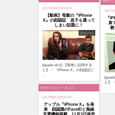
ITテク
2017/11/30 15:59:53
2017/1
【動画】母親の『iPhone
『i
X』の顔認証 息子も通って
真
しまい話題に！
験
コメント1
[quads id=1] 【簡単に説明する
と】 ・『iPhone X』の顔認証に
…
[qua
と】 
…
ITテクノロジー・ネット
2017/09/13 03:54:44
アップル『iPhone X』を発
表 顔認識のFaceIDと無線
充電機能搭載 11月3日発売