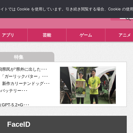
では Cookie を使用しています。引き続き閲覧する場合、Cookie の
について
広告掲載について
お問い合わせ
タレコミ
アプリ
芸能
ゲーム
アニメ
特集
県民が“県外に出した･･･
「ガーリックバター」･･･
新作カリーナンドッグ･･･
ルバッテリー･･･
-5.2×G･･･
tra･･･
供開･･･
FaceID
ム、”自分が今話し･･･