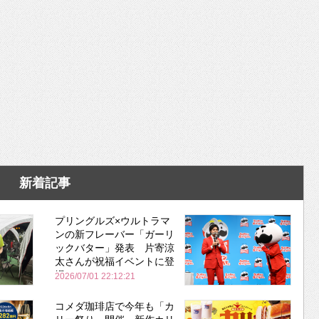
新着記事
プリングルズ×ウルトラマ
ンの新フレーバー「ガーリ
ックバター」発表 片寄涼
太さんが祝福イベントに登
場
2026/07/01 22:12:21
コメダ珈琲店で今年も「カ