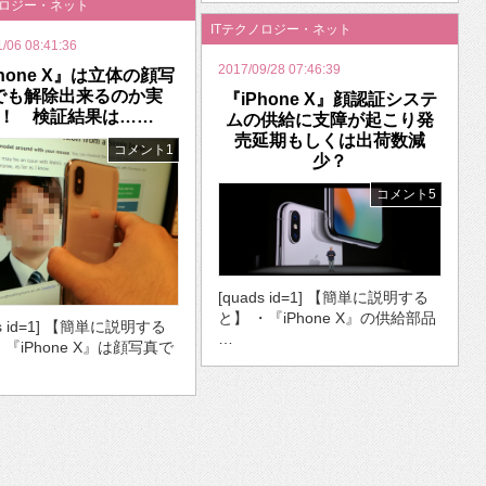
ノロジー・ネット
ITテクノロジー・ネット
1/06 08:41:36
2017/09/28 07:46:39
Phone X』は立体の顔写
でも解除出来るのか実
『iPhone X』顔認証システ
！ 検証結果は……
ムの供給に支障が起こり発
売延期もしくは出荷数減
コメント1
少？
コメント5
[quads id=1] 【簡単に説明する
と】 ・『iPhone X』の供給部品
ds id=1] 【簡単に説明する
…
・『iPhone X』は顔写真で