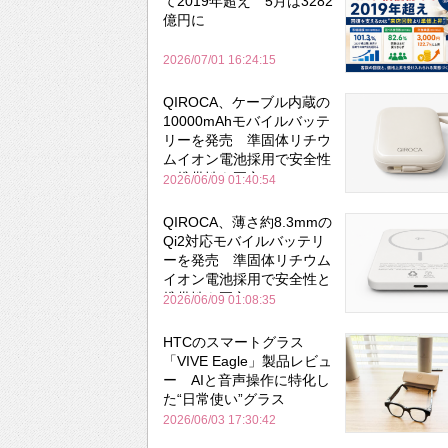
て2019年超え 5月は3282
億円に
2026/07/01 16:24:15
QIROCA、ケーブル内蔵の
10000mAhモバイルバッテ
リーを発売 準固体リチウ
ムイオン電池採用で安全性
と携帯性を両立
2026/06/09 01:40:54
QIROCA、薄さ約8.3mmの
Qi2対応モバイルバッテリ
ーを発売 準固体リチウム
イオン電池採用で安全性と
携帯性を両立
2026/06/09 01:08:35
HTCのスマートグラス
「VIVE Eagle」製品レビュ
ー AIと音声操作に特化し
た“日常使い”グラス
2026/06/03 17:30:42