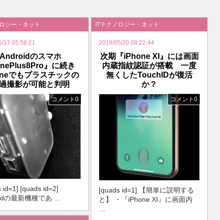
いを渡す」 TE･･･
ノロジー・ネット
ITテクノロジー・ネット
5/17 05:58:21
2019/05/20 08:22:44
Androidのスマホ
次期『iPhone XI』には画面
nePlus8Pro』に続き
内蔵指紋認証が搭載 一度
honeでもプラスチックの
無くしたTouchIDが復活
過撮影が可能と判明
か？
コメント0
コメント0
 id=1] [quads id=2]
[quads id=1] 【簡単に説明する
roidの最新機種であ …
と】 ・『iPhone XI』に画面内
…