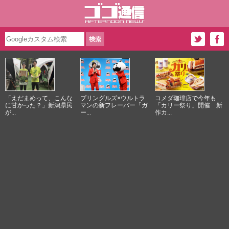
「えだまめって、こんな
プリングルズ×ウルトラ
コメダ珈琲店で今年も
に甘かった？」新潟県民
マンの新フレーバー「ガ
「カリー祭り」開催 新
が...
ー...
作カ...