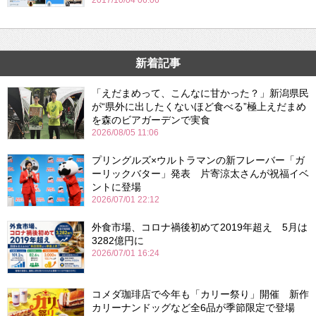
2017/10/04 06:06
新着記事
「えだまめって、こんなに甘かった？」新潟県民
が“県外に出したくないほど食べる”極上えだまめ
を森のビアガーデンで実食
2026/08/05 11:06
プリングルズ×ウルトラマンの新フレーバー「ガ
ーリックバター」発表 片寄涼太さんが祝福イベ
ントに登場
2026/07/01 22:12
外食市場、コロナ禍後初めて2019年超え 5月は
3282億円に
2026/07/01 16:24
コメダ珈琲店で今年も「カリー祭り」開催 新作
カリーナンドッグなど全6品が季節限定で登場