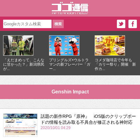
「えだまめって、こんな
プリングルズ×ウルトラ
コメダ珈琲店で今年も
に甘かった？」新潟県民
マンの新フレーバー「ガ
「カリー祭り」開催 新
が...
ー...
作カ...
Genshin Impact
話題の新作RPG『原神』 iOS版のクリップボー
ドの情報を読み取る不具合が修正される神対応
2020/10/01 04:29