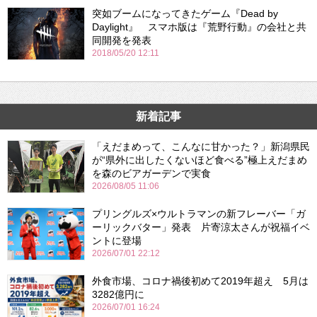
突如ブームになってきたゲーム『Dead by
Daylight』 スマホ版は『荒野行動』の会社と共
同開発を発表
2018/05/20 12:11
新着記事
「えだまめって、こんなに甘かった？」新潟県民
が“県外に出したくないほど食べる”極上えだまめ
を森のビアガーデンで実食
2026/08/05 11:06
プリングルズ×ウルトラマンの新フレーバー「ガ
ーリックバター」発表 片寄涼太さんが祝福イベ
ントに登場
2026/07/01 22:12
外食市場、コロナ禍後初めて2019年超え 5月は
3282億円に
2026/07/01 16:24