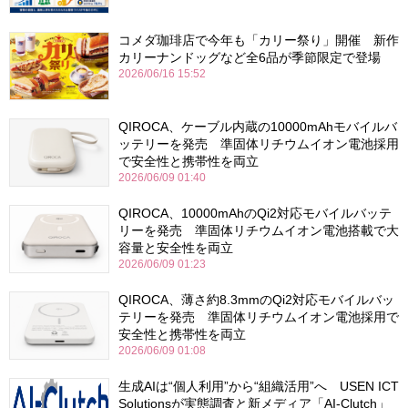
コメダ珈琲店で今年も「カリー祭り」開催 新作
カリーナンドッグなど全6品が季節限定で登場
2026/06/16 15:52
QIROCA、ケーブル内蔵の10000mAhモバイルバ
ッテリーを発売 準固体リチウムイオン電池採用
で安全性と携帯性を両立
2026/06/09 01:40
QIROCA、10000mAhのQi2対応モバイルバッテ
リーを発売 準固体リチウムイオン電池搭載で大
容量と安全性を両立
2026/06/09 01:23
QIROCA、薄さ約8.3mmのQi2対応モバイルバッ
テリーを発売 準固体リチウムイオン電池採用で
安全性と携帯性を両立
2026/06/09 01:08
生成AIは“個人利用”から“組織活用”へ USEN ICT
Solutionsが実態調査と新メディア「AI-Clutch」