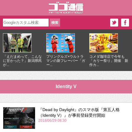
「えだまめって、こんな
プリングルズ×ウルトラ
コメダ珈琲店で今年も
に甘かった？」新潟県民
マンの新フレーバー「ガ
「カリー祭り」開催 新
が...
ー...
作カ...
Identity V
『Dead by Daylight』のスマホ版『第五人格
（Identity V）』が事前登録受付開始
2018/06/29 08:30