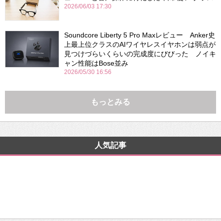
2026/06/03 17:30
Soundcore Liberty 5 Pro Maxレビュー Anker史
上最上位クラスのAIワイヤレスイヤホンは弱点が
見つけづらいくらいの完成度にびびった ノイキ
ャン性能はBose並み
2026/05/30 16:56
もっとみる
人気記事