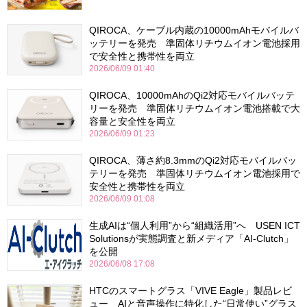
QIROCA、ケーブル内蔵の10000mAhモバイルバ
ッテリーを発売 準固体リチウムイオン電池採用
で安全性と携帯性を両立
2026/06/09 01:40
QIROCA、10000mAhのQi2対応モバイルバッテ
リーを発売 準固体リチウムイオン電池搭載で大
容量と安全性を両立
2026/06/09 01:23
QIROCA、薄さ約8.3mmのQi2対応モバイルバッ
テリーを発売 準固体リチウムイオン電池採用で
安全性と携帯性を両立
2026/06/09 01:08
生成AIは“個人利用”から“組織活用”へ USEN ICT
Solutionsが実態調査と新メディア「AI-Clutch」
を公開
2026/06/08 17:08
HTCのスマートグラス「VIVE Eagle」製品レビ
ュー AIと音声操作に特化した“日常使い”グラス