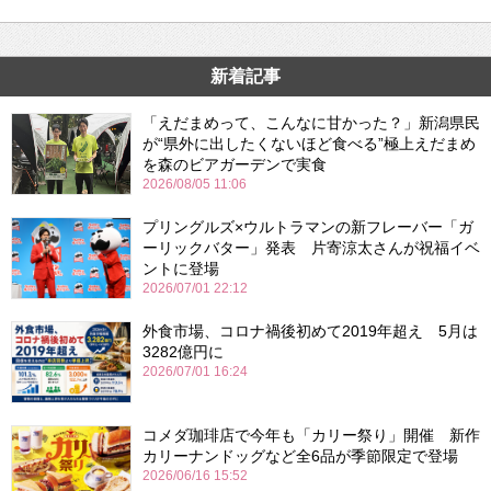
新着記事
「えだまめって、こんなに甘かった？」新潟県民
が“県外に出したくないほど食べる”極上えだまめ
を森のビアガーデンで実食
2026/08/05 11:06
プリングルズ×ウルトラマンの新フレーバー「ガ
ーリックバター」発表 片寄涼太さんが祝福イベ
ントに登場
2026/07/01 22:12
外食市場、コロナ禍後初めて2019年超え 5月は
3282億円に
2026/07/01 16:24
コメダ珈琲店で今年も「カリー祭り」開催 新作
カリーナンドッグなど全6品が季節限定で登場
2026/06/16 15:52