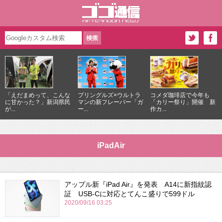
「えだまめって、こんな
プリングルズ×ウルトラ
コメダ珈琲店で今年も
に甘かった？」新潟県民
マンの新フレーバー「ガ
「カリー祭り」開催 新
が...
ー...
作カ...
iPadAir
アップル新『iPad Air』を発表 A14に新指紋認
証 USB-Cに対応とてんこ盛りで599ドル
2020/09/16 03:25