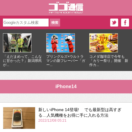
「えだまめって、こんな
プリングルズ×ウルトラ
コメダ珈琲店で今年も
に甘かった？」新潟県民
マンの新フレーバー「ガ
「カリー祭り」開催 新
が...
ー...
作カ...
iPhone14
新しいiPhone 14登場! でも最新型は高すぎ
る…人気機種をお得に手に入れる方法
2022/12/08 05:21