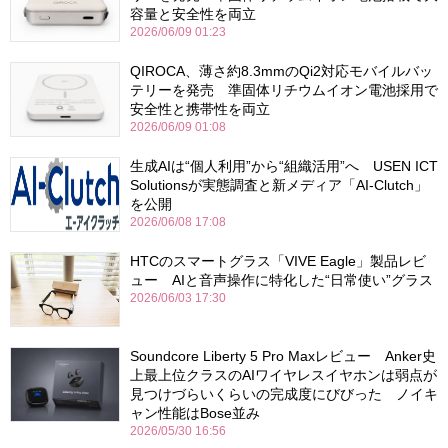
容量と安全性を両立
2026/06/09 01:23
QIROCA、薄さ約8.3mmのQi2対応モバイルバッ
テリーを発売 準固体リチウムイオン電池採用で
安全性と携帯性を両立
2026/06/09 01:08
生成AIは“個人利用”から“組織活用”へ USEN ICT
Solutionsが実態調査と新メディア「AI-Clutch」
を公開
2026/06/08 17:08
HTCのスマートグラス「VIVE Eagle」製品レビ
ュー AIと音声操作に特化した“日常使い”グラス
2026/06/03 17:30
Soundcore Liberty 5 Pro Maxレビュー Anker史
上最上位クラスのAIワイヤレスイヤホンは弱点が
見つけづらいくらいの完成度にびびった ノイキ
ャン性能はBose並み
2026/05/30 16:56