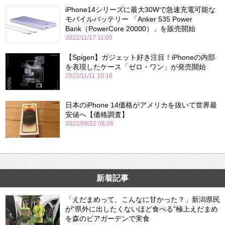
iPhone14シリーズに最⼤30Wで急速充電可能な
モバイルバッテリー 「Anker 535 Power
Bank（PowerCore 20000）」を販売開始
2022/11/17 11:00
【Spigen】ガジェット好き注目！iPhoneの内部
を表現したケース「ゼロ・ワン」が発売開始
2022/11/11 10:16
日本のiPhone 14価格がアメリカを抜いて世界最
安値へ【価格調査】
2022/09/22 06:08
新着記事
「えだまめって、こんなに甘かった？」新潟県民
が“県外に出したくないほど食べる”極上えだまめ
を森のビアガーデンで実食