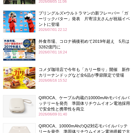
2026/08/05 11:06
プリングルズ×ウルトラマンの新フレーバー「ガ
ーリックバター」発表 片寄涼太さんが祝福イベ
ントに登場
2026/07/01 22:12
外食市場、コロナ禍後初めて2019年超え 5月は
3282億円に
2026/07/01 16:24
コメダ珈琲店で今年も「カリー祭り」開催 新作
カリーナンドッグなど全6品が季節限定で登場
2026/06/16 15:52
QIROCA、ケーブル内蔵の10000mAhモバイルバ
ッテリーを発売 準固体リチウムイオン電池採用
で安全性と携帯性を両立
2026/06/09 01:40
QIROCA、10000mAhのQi2対応モバイルバッテ
リーを発売 準固体リチウムイオン電池搭載で大