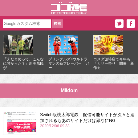
「えだまめって、こんな
プリングルズ×ウルトラ
コメダ珈琲店で今年も
に甘かった？」新潟県民
マンの新フレーバー「ガ
「カリー祭り」開催 新
が...
ー...
作カ...
Mildom
Switch版桃太郎電鉄 配信可能サイトが次々と追
加されるもあのサイトだけは頑なにNG
2020/12/06 09:38