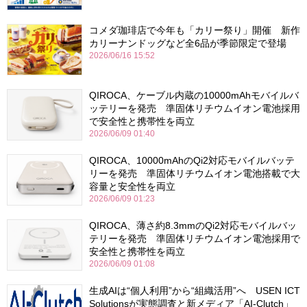
コメダ珈琲店で今年も「カリー祭り」開催 新作
カリーナンドッグなど全6品が季節限定で登場
2026/06/16 15:52
QIROCA、ケーブル内蔵の10000mAhモバイルバ
ッテリーを発売 準固体リチウムイオン電池採用
で安全性と携帯性を両立
2026/06/09 01:40
QIROCA、10000mAhのQi2対応モバイルバッテ
リーを発売 準固体リチウムイオン電池搭載で大
容量と安全性を両立
2026/06/09 01:23
QIROCA、薄さ約8.3mmのQi2対応モバイルバッ
テリーを発売 準固体リチウムイオン電池採用で
安全性と携帯性を両立
2026/06/09 01:08
生成AIは“個人利用”から“組織活用”へ USEN ICT
Solutionsが実態調査と新メディア「AI-Clutch」