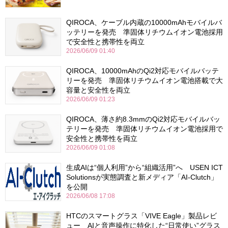
QIROCA、ケーブル内蔵の10000mAhモバイルバ
ッテリーを発売 準固体リチウムイオン電池採用
で安全性と携帯性を両立
2026/06/09 01:40
QIROCA、10000mAhのQi2対応モバイルバッテ
リーを発売 準固体リチウムイオン電池搭載で大
容量と安全性を両立
2026/06/09 01:23
QIROCA、薄さ約8.3mmのQi2対応モバイルバッ
テリーを発売 準固体リチウムイオン電池採用で
安全性と携帯性を両立
2026/06/09 01:08
生成AIは“個人利用”から“組織活用”へ USEN ICT
Solutionsが実態調査と新メディア「AI-Clutch」
を公開
2026/06/08 17:08
HTCのスマートグラス「VIVE Eagle」製品レビ
ュー AIと音声操作に特化した“日常使い”グラス