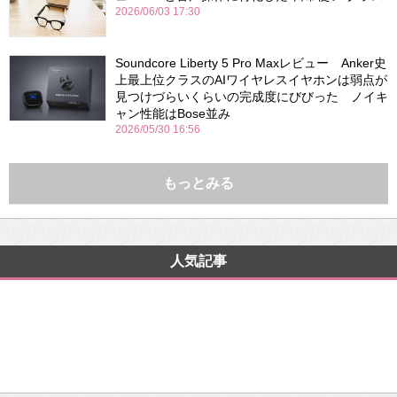
2026/06/03 17:30
Soundcore Liberty 5 Pro Maxレビュー Anker史
上最上位クラスのAIワイヤレスイヤホンは弱点が
見つけづらいくらいの完成度にびびった ノイキ
ャン性能はBose並み
2026/05/30 16:56
もっとみる
人気記事