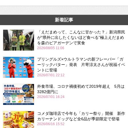
新着記事
「えだまめって、こんなに甘かった？」新潟県民
が“県外に出したくないほど食べる”極上えだまめ
を森のビアガーデンで実食
2026/08/05 11:06
プリングルズ×ウルトラマンの新フレーバー「ガ
ーリックバター」発表 片寄涼太さんが祝福イベ
ントに登場
2026/07/01 22:12
外食市場、コロナ禍後初めて2019年超え 5月は
3282億円に
2026/07/01 16:24
コメダ珈琲店で今年も「カリー祭り」開催 新作
カリーナンドッグなど全6品が季節限定で登場
2026/06/16 15:52