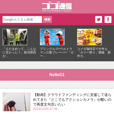
「えだまめって、こんな
プリングルズ×ウルトラ
コメダ珈琲店で今年も
に甘かった？」新潟県民
マンの新フレーバー「ガ
「カリー祭り」開催 新
が...
ー...
作カ...
NelloG1
【動画】クラウドファンディングに支援して送ら
れてきた『どこでもアクションカメラ』が酷いの
で再度文句言いたい
2019/12/05 07:06