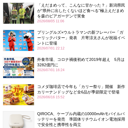
「えだまめって、こんなに甘かった？」新潟県民
が“県外に出したくないほど食べる”極上えだまめ
を森のビアガーデンで実食
2026/08/05 11:06
プリングルズ×ウルトラマンの新フレーバー「ガ
ーリックバター」発表 片寄涼太さんが祝福イベ
ントに登場
2026/07/01 22:12
外食市場、コロナ禍後初めて2019年超え 5月は
3282億円に
2026/07/01 16:24
コメダ珈琲店で今年も「カリー祭り」開催 新作
カリーナンドッグなど全6品が季節限定で登場
2026/06/16 15:52
QIROCA、ケーブル内蔵の10000mAhモバイルバ
ッテリーを発売 準固体リチウムイオン電池採用
で安全性と携帯性を両立