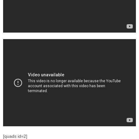
[quads id=2]