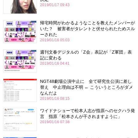
2019/01/17 09:43
帰宅時間がわかるようなことを教えたメンバーが
いた？ 被害者がタレントと伏せられたためスル
ーされた
2019/01/16 05:03
週刊文春デジタルの「Z会」表記が「Z軍団」表
記に変わる
2019/01/16 04:41
NGT48劇場公演中止に 全て研究生公演に差し
替え 中止理由は不明 ← こういうところがダメ
なんだよ
2019/01/16 08:15
ワイドナショーで松本人志が指原へのセクハラ発
言 指原「松本さんが干されますように」
2019/01/16 07:38