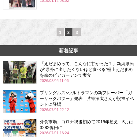
2019/01/12 08:02
1
2
3
新着記事
「えだまめって、こんなに甘かった？」新潟県民
が“県外に出したくないほど食べる”極上えだまめ
を森のビアガーデンで実食
2026/08/05 11:06
プリングルズ×ウルトラマンの新フレーバー「ガ
ーリックバター」発表 片寄涼太さんが祝福イベ
ントに登場
2026/07/01 22:12
外食市場、コロナ禍後初めて2019年超え 5月は
3282億円に
2026/07/01 16:24