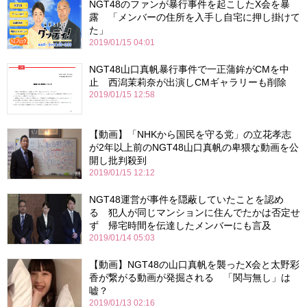
NGT48のファンが暴行事件を起こしたX会を暴
露 「メンバーの住所を入手し自宅に押し掛けて
た」
2019/01/15 04:01
NGT48山口真帆暴行事件で一正蒲鉾がCMを中
止 西潟茉莉奈が出演しCMギャラリーも削除
2019/01/15 12:58
【動画】「NHKから国民を守る党」の立花孝志
が2年以上前のNGT48山口真帆の卑猥な動画を公
開し批判殺到
2019/01/15 12:12
NGT48運営が事件を隠蔽していたことを認め
る 犯人が同じマンションに住んでたかは否定せ
ず 帰宅時間を伝達したメンバーにも言及
2019/01/14 05:03
【動画】NGT48の山口真帆を襲ったX会と太野彩
香が繋がる動画が発掘される 「関与無し」は
嘘？
2019/01/13 02:16