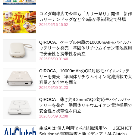
コメダ珈琲店で今年も「カリー祭り」開催 新作
カリーナンドッグなど全6品が季節限定で登場
2026/06/16 15:52
QIROCA、ケーブル内蔵の10000mAhモバイルバ
ッテリーを発売 準固体リチウムイオン電池採用
で安全性と携帯性を両立
2026/06/09 01:40
QIROCA、10000mAhのQi2対応モバイルバッテ
リーを発売 準固体リチウムイオン電池搭載で大
容量と安全性を両立
2026/06/09 01:23
QIROCA、薄さ約8.3mmのQi2対応モバイルバッ
テリーを発売 準固体リチウムイオン電池採用で
安全性と携帯性を両立
2026/06/09 01:08
生成AIは“個人利用”から“組織活用”へ USEN ICT
Solutionsが実態調査と新メディア「AI-Clutch」