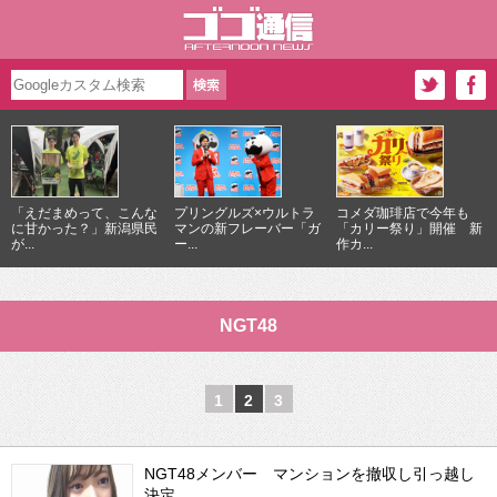
「えだまめって、こんな
プリングルズ×ウルトラ
コメダ珈琲店で今年も
に甘かった？」新潟県民
マンの新フレーバー「ガ
「カリー祭り」開催 新
が...
ー...
作カ...
NGT48
1
2
3
NGT48メンバー マンションを撤収し引っ越し
決定