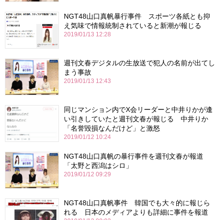
NGT48山口真帆暴行事件 スポーツ各紙とも抑
え気味で情報統制されていると新潮が報じる
2019/01/13 12:28
週刊文春デジタルの生放送で犯人の名前が出てし
まう事故
2019/01/13 12:43
同じマンション内でX会リーダーと中井りかが逢
い引きしていたと週刊文春が報じる 中井りか
「名誉毀損なんだけど」と激怒
2019/01/12 10:24
NGT48山口真帆の暴行事件を週刊文春が報道
「太野と西潟はシロ」
2019/01/12 09:29
NGT48山口真帆事件 韓国でも大々的に報じら
れる 日本のメディアよりも詳細に事件を報道