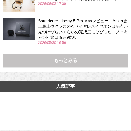
2026/06/03 17:30
Soundcore Liberty 5 Pro Maxレビュー Anker史
上最上位クラスのAIワイヤレスイヤホンは弱点が
見つけづらいくらいの完成度にびびった ノイキ
ャン性能はBose並み
2026/05/30 16:56
もっとみる
人気記事