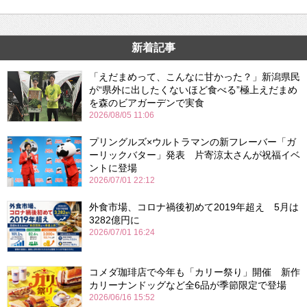
新着記事
「えだまめって、こんなに甘かった？」新潟県民
が“県外に出したくないほど食べる”極上えだまめ
を森のビアガーデンで実食
2026/08/05 11:06
プリングルズ×ウルトラマンの新フレーバー「ガ
ーリックバター」発表 片寄涼太さんが祝福イベ
ントに登場
2026/07/01 22:12
外食市場、コロナ禍後初めて2019年超え 5月は
3282億円に
2026/07/01 16:24
コメダ珈琲店で今年も「カリー祭り」開催 新作
カリーナンドッグなど全6品が季節限定で登場
2026/06/16 15:52