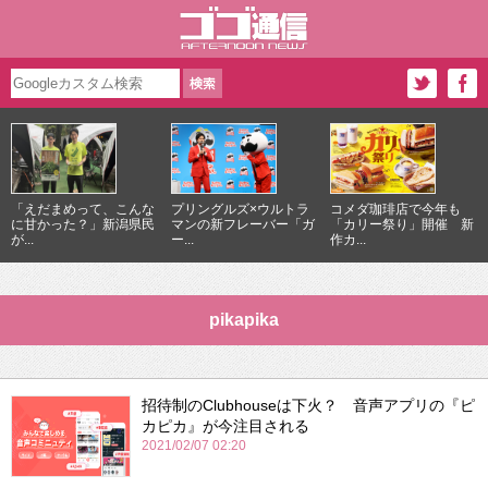
「えだまめって、こんな
プリングルズ×ウルトラ
コメダ珈琲店で今年も
に甘かった？」新潟県民
マンの新フレーバー「ガ
「カリー祭り」開催 新
が...
ー...
作カ...
pikapika
招待制のClubhouseは下火？ 音声アプリの『ピ
カピカ』が今注目される
2021/02/07 02:20