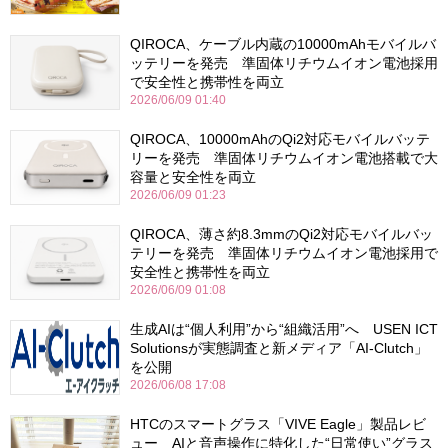
QIROCA、ケーブル内蔵の10000mAhモバイルバ
ッテリーを発売 準固体リチウムイオン電池採用
で安全性と携帯性を両立
2026/06/09 01:40
QIROCA、10000mAhのQi2対応モバイルバッテ
リーを発売 準固体リチウムイオン電池搭載で大
容量と安全性を両立
2026/06/09 01:23
QIROCA、薄さ約8.3mmのQi2対応モバイルバッ
テリーを発売 準固体リチウムイオン電池採用で
安全性と携帯性を両立
2026/06/09 01:08
生成AIは“個人利用”から“組織活用”へ USEN ICT
Solutionsが実態調査と新メディア「AI-Clutch」
を公開
2026/06/08 17:08
HTCのスマートグラス「VIVE Eagle」製品レビ
ュー AIと音声操作に特化した“日常使い”グラス