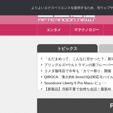
よりよいエクスペリエンスを提供するため、当ウェブサイト
ゴゴ通信
エンタメ
ITテクノロジー
トピックス
「えだまめって、こんなに甘かった？」新潟
プリングルズ×ウルトラマンの新フレーバー
コメダ珈琲店で今年も「カリー祭り」開催 
QIROCA、薄さ約8.3mmのQi2対応モバイ
Soundcore Liberty 5 Pro Maxレビュ･･･
【新製品】月額不要で自然な会話！最新AI（GPT
【次世代の没入感と生産性】VITURE Luma Ul
Geminiが音楽生成「Create music」機能提
P
挫折率8割の壁をAIで突破。ジャストシステ