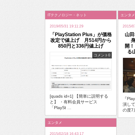
2026年のバレンタインは「自分で作って、想
ITテクノロジー・ネット
エンタメ
2019/05/31 19:11:29
2015/0
「PlayStation Plus」が価格
山田
改定で値上げ 月514円から
850円と336円値上げ
開！
る
コメント0
[quads id=1] 【簡単に説明する
『Pla
と】 ・有料会員サービス
演し
「PlaySt …
の度7
エンタメ
2015/02/18 16:43:17