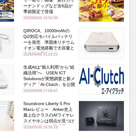
リー祭り」開催 新作カリ
ーナンドッグなど全6品が
季節限定で登場
2026/06/16 15:52:30
QIROCA、10000mAhの
Qi2対応モバイルバッテリ
ーを発売 準固体リチウム
イオン電池搭載で大容量と
安全性を両立
2026/06/09 01:23:22
生成AIは“個人利用”から“組
織活用”へ USEN ICT
Solutionsが実態調査と新メ
ディア「AI-Clutch」を公開
2026/06/08 17:08:47
Soundcore Liberty 5 Pro
Maxレビュー Anker史上
最上位クラスのAIワイヤレ
スイヤホンは弱点が見つけ
づらいくらいの完成度にび
2026/05/30 16:56:19
びった ノイキャン性能は