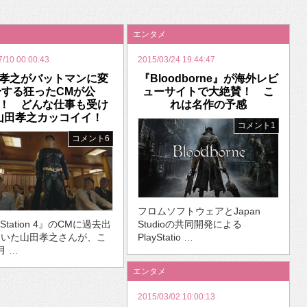
いを渡す」 TE･･･
エンタメ
7/10 00:00:43
2015/03/24 19:44:47
孝之がバットマンに変
『Bloodborne』が海外レビ
身する狂ったCMが公
ューサイトで大絶賛！ こ
！ どんな仕事も受け
れは名作の予感
山田孝之カッコイイ！
コメント1
コメント6
フロムソフトウェアとJapan
yStation 4』のCMに過去出
Studioの共同開発による
ていた山田孝之さんが、こ
PlayStatio …
月 …
エンタメ
2015/03/02 10:00:13