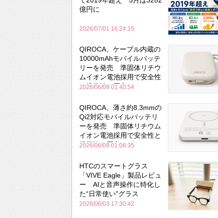
て2019年超え 5月は3282
億円に
2026/07/01 16:24:15
QIROCA、ケーブル内蔵の
10000mAhモバイルバッテ
リーを発売 準固体リチウ
ムイオン電池採用で安全性
と携帯性を両立
2026/06/09 01:40:54
QIROCA、薄さ約8.3mmの
Qi2対応モバイルバッテリ
ーを発売 準固体リチウム
イオン電池採用で安全性と
携帯性を両立
2026/06/09 01:08:35
HTCのスマートグラス
「VIVE Eagle」製品レビュ
ー AIと音声操作に特化し
た“日常使い”グラス
2026/06/03 17:30:42