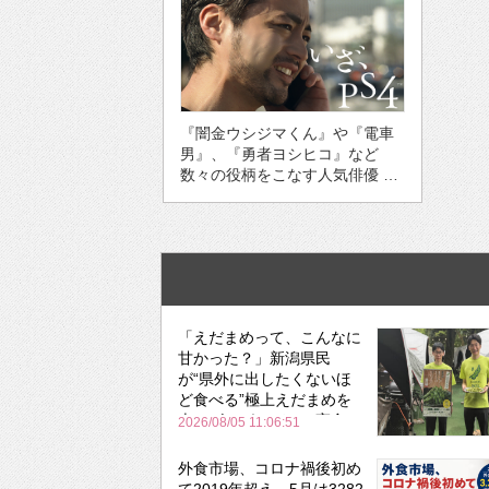
『闇金ウシジマくん』や『電車
男』、『勇者ヨシヒコ』など
数々の役柄をこなす人気俳優 …
「えだまめって、こんなに
甘かった？」新潟県民
が“県外に出したくないほ
ど食べる”極上えだまめを
森のビアガーデンで実食
2026/08/05 11:06:51
外食市場、コロナ禍後初め