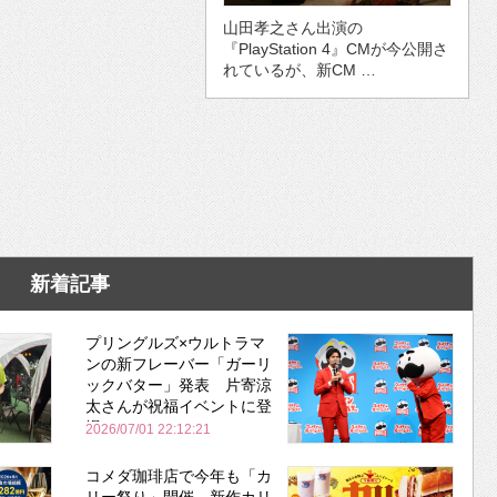
山田孝之さん出演の
『PlayStation 4』CMが今公開さ
れているが、新CM …
新着記事
プリングルズ×ウルトラマ
ンの新フレーバー「ガーリ
ックバター」発表 片寄涼
太さんが祝福イベントに登
場
2026/07/01 22:12:21
コメダ珈琲店で今年も「カ