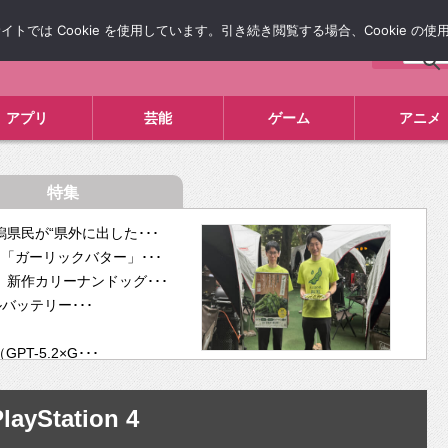
では Cookie を使用しています。引き続き閲覧する場合、Cookie の
について
広告掲載について
お問い合わせ
タレコミ
アプリ
芸能
ゲーム
アニメ
特集
県民が“県外に出した･･･
「ガーリックバター」･･･
新作カリーナンドッグ･･･
ルバッテリー･･･
-5.2×G･･･
tra･･･
供開･･･
layStation 4
ム、”自分が今話し･･･