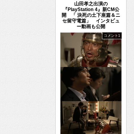
山田孝之出演の
『PlayStation 4』新CM公
開 「 決死の土下座篇＆ニ
セ留守電篇」 インタビュ
ー動画も公開
コメント1