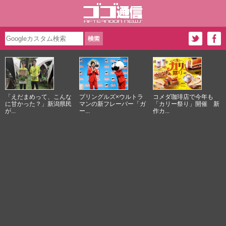
「えだまめって、こんな
プリングルズ×ウルトラ
コメダ珈琲店で今年も
に甘かった？」新潟県民
マンの新フレーバー「ガ
「カリー祭り」開催 新
が...
ー...
作カ...