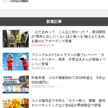
新着記事
「えだまめって、こんなに甘かった？」新潟県民
が“県外に出したくないほど食べる”極上えだまめ
を森のビアガーデンで実食
2026/08/05 11:06
プリングルズ×ウルトラマンの新フレーバー「ガ
ーリックバター」発表 片寄涼太さんが祝福イベ
ントに登場
2026/07/01 22:12
外食市場、コロナ禍後初めて2019年超え 5月は
3282億円に
2026/07/01 16:24
コメダ珈琲店で今年も「カリー祭り」開催 新作
カリーナンドッグなど全6品が季節限定で登場