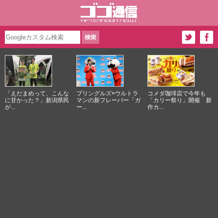
「えだまめって、こんな
プリングルズ×ウルトラ
コメダ珈琲店で今年も
に甘かった？」新潟県民
マンの新フレーバー「ガ
「カリー祭り」開催 新
が...
ー...
作カ...