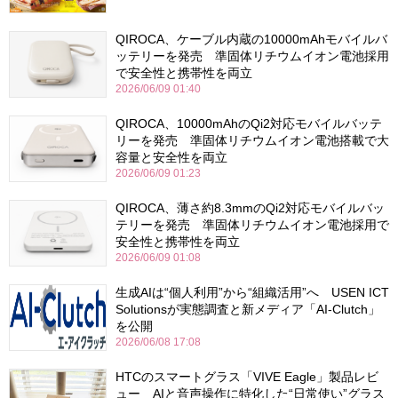
QIROCA、ケーブル内蔵の10000mAhモバイルバ
ッテリーを発売 準固体リチウムイオン電池採用
で安全性と携帯性を両立
2026/06/09 01:40
QIROCA、10000mAhのQi2対応モバイルバッテ
リーを発売 準固体リチウムイオン電池搭載で大
容量と安全性を両立
2026/06/09 01:23
QIROCA、薄さ約8.3mmのQi2対応モバイルバッ
テリーを発売 準固体リチウムイオン電池採用で
安全性と携帯性を両立
2026/06/09 01:08
生成AIは“個人利用”から“組織活用”へ USEN ICT
Solutionsが実態調査と新メディア「AI-Clutch」
を公開
2026/06/08 17:08
HTCのスマートグラス「VIVE Eagle」製品レビ
ュー AIと音声操作に特化した“日常使い”グラス