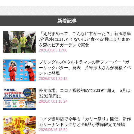
新着記事
「えだまめって、こんなに甘かった？」新潟県民
が“県外に出したくないほど食べる”極上えだまめ
を森のビアガーデンで実食
2026/08/05 11:06
プリングルズ×ウルトラマンの新フレーバー「ガ
ーリックバター」発表 片寄涼太さんが祝福イベ
ントに登場
2026/07/01 22:12
外食市場、コロナ禍後初めて2019年超え 5月は
3282億円に
2026/07/01 16:24
コメダ珈琲店で今年も「カリー祭り」開催 新作
カリーナンドッグなど全6品が季節限定で登場
2026/06/16 15:52