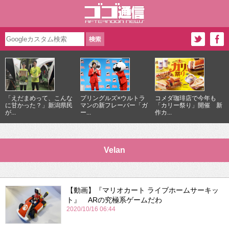
「えだまめって、こんな
プリングルズ×ウルトラ
コメダ珈琲店で今年も
に甘かった？」新潟県民
マンの新フレーバー「ガ
「カリー祭り」開催 新
が...
ー...
作カ...
Velan
【動画】『マリオカート ライブホームサーキッ
ト』 ARの究極系ゲームだわ
2020/10/16 06:44