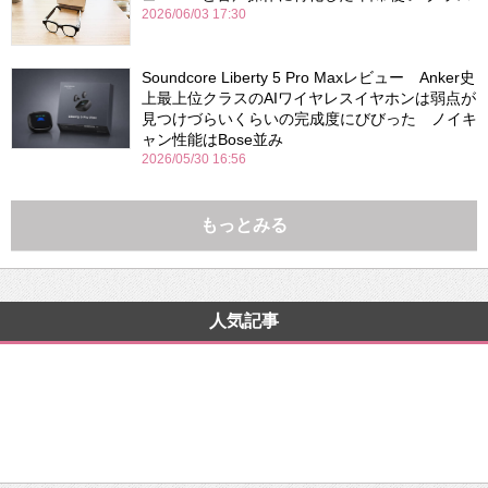
2026/06/03 17:30
Soundcore Liberty 5 Pro Maxレビュー Anker史
上最上位クラスのAIワイヤレスイヤホンは弱点が
見つけづらいくらいの完成度にびびった ノイキ
ャン性能はBose並み
2026/05/30 16:56
もっとみる
人気記事