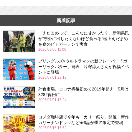
新着記事
「えだまめって、こんなに甘かった？」新潟県民
が“県外に出したくないほど食べる”極上えだまめ
を森のビアガーデンで実食
2026/08/05 11:06
プリングルズ×ウルトラマンの新フレーバー「ガ
ーリックバター」発表 片寄涼太さんが祝福イベ
ントに登場
2026/07/01 22:12
外食市場、コロナ禍後初めて2019年超え 5月は
3282億円に
2026/07/01 16:24
コメダ珈琲店で今年も「カリー祭り」開催 新作
カリーナンドッグなど全6品が季節限定で登場
2026/06/16 15:52