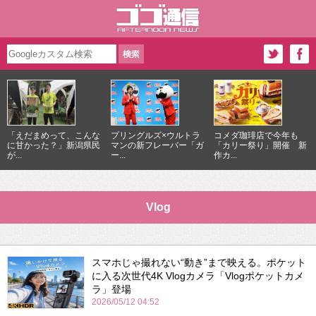
「えだまめって、こんな
プリングルズ×ウルトラ
コメダ珈琲店で今年も
に甘かった？」新潟県民
マンの新フレーバー「ガ
「カリー祭り」開催 新
が...
ー...
作カ...
Vlog
スマホじゃ撮れない“動き”まで映える。ポケット
に入る次世代4K Vlogカメラ「Vlogポケットカメ
ラ」登場
2026/05/12 04:52