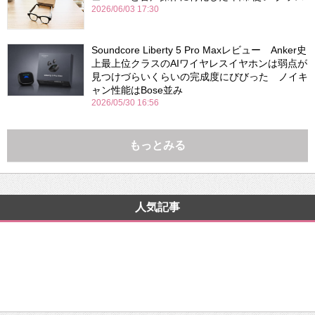
2026/06/03 17:30
Soundcore Liberty 5 Pro Maxレビュー Anker史
上最上位クラスのAIワイヤレスイヤホンは弱点が
見つけづらいくらいの完成度にびびった ノイキ
ャン性能はBose並み
2026/05/30 16:56
もっとみる
人気記事