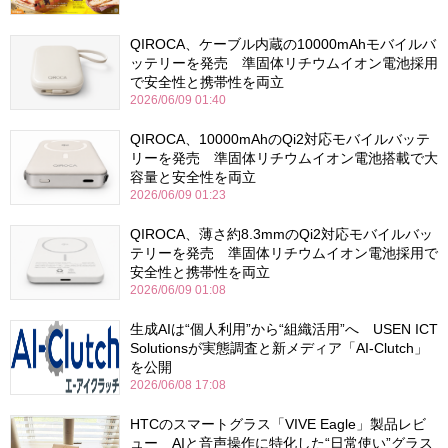
QIROCA、ケーブル内蔵の10000mAhモバイルバ
ッテリーを発売 準固体リチウムイオン電池採用
で安全性と携帯性を両立
2026/06/09 01:40
QIROCA、10000mAhのQi2対応モバイルバッテ
リーを発売 準固体リチウムイオン電池搭載で大
容量と安全性を両立
2026/06/09 01:23
QIROCA、薄さ約8.3mmのQi2対応モバイルバッ
テリーを発売 準固体リチウムイオン電池採用で
安全性と携帯性を両立
2026/06/09 01:08
生成AIは“個人利用”から“組織活用”へ USEN ICT
Solutionsが実態調査と新メディア「AI-Clutch」
を公開
2026/06/08 17:08
HTCのスマートグラス「VIVE Eagle」製品レビ
ュー AIと音声操作に特化した“日常使い”グラス