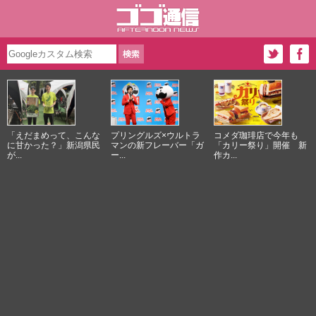
「えだまめって、こんな
プリングルズ×ウルトラ
コメダ珈琲店で今年も
に甘かった？」新潟県民
マンの新フレーバー「ガ
「カリー祭り」開催 新
が...
ー...
作カ...