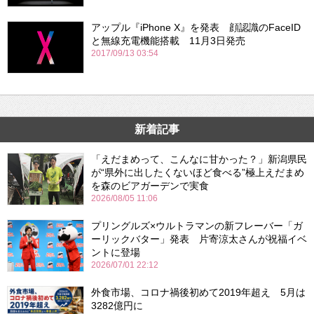
アップル『iPhone X』を発表 顔認識のFaceID
と無線充電機能搭載 11月3日発売
2017/09/13 03:54
新着記事
「えだまめって、こんなに甘かった？」新潟県民
が“県外に出したくないほど食べる”極上えだまめ
を森のビアガーデンで実食
2026/08/05 11:06
プリングルズ×ウルトラマンの新フレーバー「ガ
ーリックバター」発表 片寄涼太さんが祝福イベ
ントに登場
2026/07/01 22:12
外食市場、コロナ禍後初めて2019年超え 5月は
3282億円に