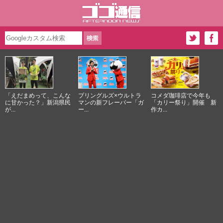
「えだまめって、こんな
プリングルズ×ウルトラ
コメダ珈琲店で今年も
に甘かった？」新潟県民
マンの新フレーバー「ガ
「カリー祭り」開催 新
が...
ー...
作カ...