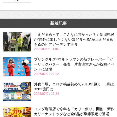
新着記事
「えだまめって、こんなに甘かった？」新潟県民
が“県外に出したくないほど食べる”極上えだまめ
を森のビアガーデンで実食
2026/08/05 11:06
プリングルズ×ウルトラマンの新フレーバー「ガ
ーリックバター」発表 片寄涼太さんが祝福イベ
ントに登場
2026/07/01 22:12
外食市場、コロナ禍後初めて2019年超え 5月は
3282億円に
2026/07/01 16:24
コメダ珈琲店で今年も「カリー祭り」開催 新作
カリーナンドッグなど全6品が季節限定で登場