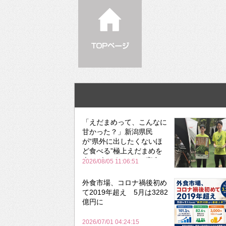
「えだまめって、こんなに
甘かった？」新潟県民
が“県外に出したくないほ
ど食べる”極上えだまめを
森のビアガーデンで実食
2026/08/05 11:06:51
外食市場、コロナ禍後初め
て2019年超え 5月は3282
億円に
2026/07/01 04:24:15