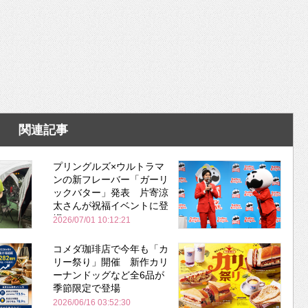
関連記事
プリングルズ×ウルトラマ
ンの新フレーバー「ガーリ
ックバター」発表 片寄涼
太さんが祝福イベントに登
場
2026/07/01 10:12:21
コメダ珈琲店で今年も「カ
リー祭り」開催 新作カリ
ーナンドッグなど全6品が
季節限定で登場
2026/06/16 03:52:30