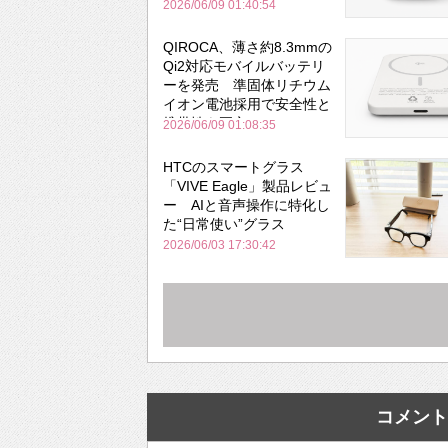
と携帯性を両立
2026/06/09 01:40:54
QIROCA、薄さ約8.3mmの
Qi2対応モバイルバッテリ
ーを発売 準固体リチウム
イオン電池採用で安全性と
携帯性を両立
2026/06/09 01:08:35
HTCのスマートグラス
「VIVE Eagle」製品レビュ
ー AIと音声操作に特化し
た“日常使い”グラス
2026/06/03 17:30:42
コメント