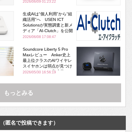
安全性を両立
2026/06/09 01:23:22
生成AIは“個人利用”から“組
織活用”へ USEN ICT
Solutionsが実態調査と新メ
ディア「AI-Clutch」を公開
2026/06/08 17:08:47
Soundcore Liberty 5 Pro
Maxレビュー Anker史上
最上位クラスのAIワイヤレ
スイヤホンは弱点が見つけ
づらいくらいの完成度にび
2026/05/30 16:56:19
びった ノイキャン性能は
Bose並み
もっとみる
（匿名で投稿できます）