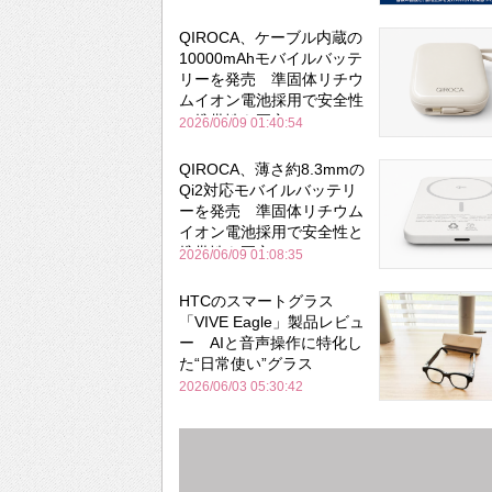
QIROCA、ケーブル内蔵の
10000mAhモバイルバッテ
リーを発売 準固体リチウ
ムイオン電池採用で安全性
と携帯性を両立
2026/06/09 01:40:54
QIROCA、薄さ約8.3mmの
Qi2対応モバイルバッテリ
ーを発売 準固体リチウム
イオン電池採用で安全性と
携帯性を両立
2026/06/09 01:08:35
HTCのスマートグラス
「VIVE Eagle」製品レビュ
ー AIと音声操作に特化し
た“日常使い”グラス
2026/06/03 05:30:42