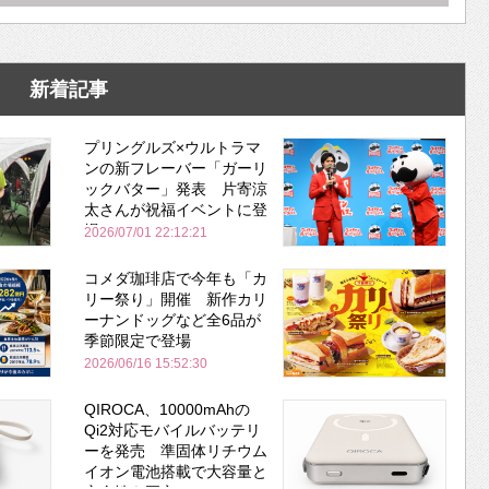
新着記事
プリングルズ×ウルトラマ
ンの新フレーバー「ガーリ
ックバター」発表 片寄涼
太さんが祝福イベントに登
場
2026/07/01 22:12:21
コメダ珈琲店で今年も「カ
リー祭り」開催 新作カリ
ーナンドッグなど全6品が
季節限定で登場
2026/06/16 15:52:30
QIROCA、10000mAhの
Qi2対応モバイルバッテリ
ーを発売 準固体リチウム
イオン電池搭載で大容量と