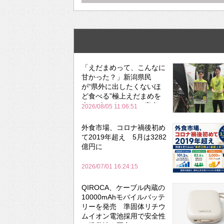
「えだまめって、こんなに
甘かった？」新潟県民
が“県外に出したくないほ
ど食べる”極上えだまめを
森のビアガーデンで実食
2026/08/05 11:06:51
外食市場、コロナ禍後初め
て2019年超え 5月は3282
億円に
2026/07/01 16:24:15
QIROCA、ケーブル内蔵の
10000mAhモバイルバッテ
リーを発売 準固体リチウ
ムイオン電池採用で安全性