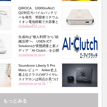
QIROCA、10000mAhの
Qi2対応モバイルバッテリ
ーを発売 準固体リチウム
イオン電池搭載で大容量と
安全性を両立
2026/06/09 01:23:22
生成AIは“個人利用”から“組
織活用”へ USEN ICT
Solutionsが実態調査と新メ
ディア「AI-Clutch」を公開
2026/06/08 05:08:47
Soundcore Liberty 5 Pro
Maxレビュー Anker史上
最上位クラスのAIワイヤレ
スイヤホンは弱点が見つけ
づらいくらいの完成度にび
2026/05/30 04:56:19
びった ノイキャン性能は
Bose並み
もっとみる