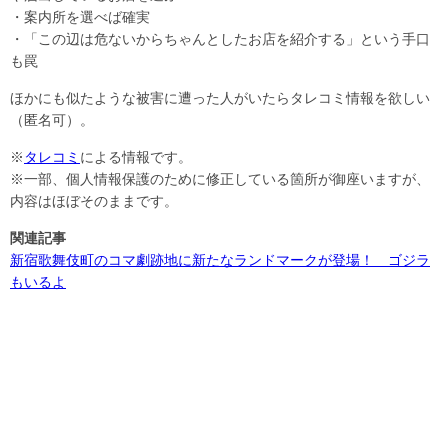
・案内所を選べば確実
・「この辺は危ないからちゃんとしたお店を紹介する」という手口
も罠
ほかにも似たような被害に遭った人がいたらタレコミ情報を欲しい
（匿名可）。
※
タレコミ
による情報です。
※一部、個人情報保護のために修正している箇所が御座いますが、
内容はほぼそのままです。
関連記事
新宿歌舞伎町のコマ劇跡地に新たなランドマークが登場！ ゴジラ
もいるよ