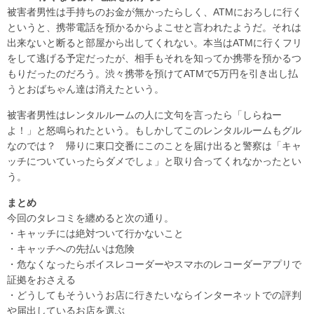
被害者男性は手持ちのお金が無かったらしく、ATMにおろしに行く
というと、携帯電話を預かるからよこせと言われたようだ。それは
出来ないと断ると部屋から出してくれない。本当はATMに行くフリ
をして逃げる予定だったが、相手もそれを知ってか携帯を預かるつ
もりだったのだろう。渋々携帯を預けてATMで5万円を引き出し払
うとおばちゃん達は消えたという。
被害者男性はレンタルルームの人に文句を言ったら「しらねー
よ！」と怒鳴られたという。もしかしてこのレンタルルームもグル
なのでは？ 帰りに東口交番にこのことを届け出ると警察は「キャ
ッチについていったらダメでしょ」と取り合ってくれなかったとい
う。
まとめ
今回のタレコミを纏めると次の通り。
・キャッチには絶対ついて行かないこと
・キャッチへの先払いは危険
・危なくなったらボイスレコーダーやスマホのレコーダーアプリで
証拠をおさえる
・どうしてもそういうお店に行きたいならインターネットでの評判
や届出しているお店を選ぶ