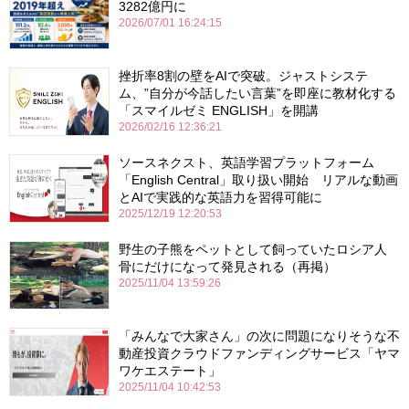
3282億円に
2026/07/01 16:24:15
挫折率8割の壁をAIで突破。ジャストシステ
ム、”自分が今話したい言葉”を即座に教材化する
「スマイルゼミ ENGLISH」を開講
2026/02/16 12:36:21
ソースネクスト、英語学習プラットフォーム
「English Central」取り扱い開始 リアルな動画
とAIで実践的な英語力を習得可能に
2025/12/19 12:20:53
野生の子熊をペットとして飼っていたロシア人
骨にだけになって発見される（再掲）
2025/11/04 13:59:26
「みんなで大家さん」の次に問題になりそうな不
動産投資クラウドファンディングサービス「ヤマ
ワケエステート」
2025/11/04 10:42:53