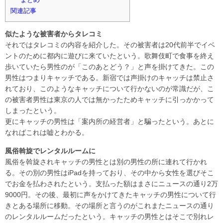
関連記事
似たような被害者からタレコミ
それではタレコミの内容を紹介した。その被害者は20代前半でイベ
ントのために都内に遊びに来ていたという。歌舞伎町で食事を終え
歩いていたら男性のが「このあとどう？」と声を掛けてきた。この
男性はつまりキャッチである。新宿では声掛けのキャッチは禁止さ
れており、このようなキャッチについて行かないのが常識だが、こ
の被害者男性は東京の人では無かったためキャッチに引っかかって
しまったという。
更にキャッチの男性は「案内所の経営者」と騙ったという。あとに
なればこれは嘘とわかる。
風俗斡旋でレンタルルームに
風俗を斡旋されキャッチの男性とは別の男性の所に連れて行かれ
る。その別の男性はiPadを持っており、その中から女性を選びそこ
でお金を払わされたという。支払った額はまさにニュースの通り2万
9000円。その後、最初に声をかけてきたキャッチの男性について行
きとある場所に移動。その場所と言うのがこれまたニュースの通り
のレンタルルームだったという。キャッチの男性とはそこで別れレ