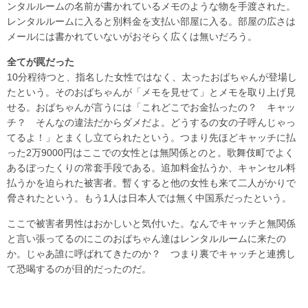
ンタルルームの名前が書かれているメモのような物を手渡された。
レンタルルームに入ると別料金を支払い部屋に入る。部屋の広さは
メールには書かれていないがおそらく広くは無いだろう。
全てが罠だった
10分程待つと、指名した女性ではなく、太ったおばちゃんが登場し
たという。そのおばちゃんが「メモを見せて」とメモを取り上げ見
せる。おばちゃんが言うには「これどこでお金払ったの？ キャッ
チ？ そんなの違法だからダメだよ。どうするの女の子呼んじゃっ
てるよ！」とまくし立てられたという。つまり先ほどキャッチに払
った2万9000円はここでの女性とは無関係とのと。歌舞伎町でよく
あるぼったくりの常套手段である。追加料金払うか、キャンセル料
払うかを迫られた被害者。暫くすると他の女性も来て二人がかりで
脅されたという。もう1人は日本人では無く中国系だったという。
ここで被害者男性はおかしいと気付いた。なんでキャッチと無関係
と言い張ってるのにこのおばちゃん達はレンタルルームに来たの
か。じゃあ誰に呼ばれてきたのか？ つまり裏でキャッチと連携し
て恐喝するのが目的だったのだ。