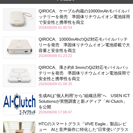
QIROCA、ケーブル内蔵の10000mAhモバイルバ
ッテリーを発売 準固体リチウムイオン電池採用
で安全性と携帯性を両立
2026/06/09 01:40:54
QIROCA、10000mAhのQi2対応モバイルバッテ
リーを発売 準固体リチウムイオン電池搭載で大
容量と安全性を両立
2026/06/09 01:23:22
QIROCA、薄さ約8.3mmのQi2対応モバイルバッ
テリーを発売 準固体リチウムイオン電池採用で
安全性と携帯性を両立
2026/06/09 01:08:35
生成AIは“個人利用”から“組織活用”へ USEN ICT
Solutionsが実態調査と新メディア「AI-Clutch」
を公開
2026/06/08 17:08:47
HTCのスマートグラス「VIVE Eagle」製品レビ
ュー AIと音声操作に特化した“日常使い”グラス