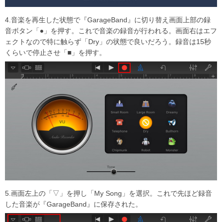
4.音楽を再生した状態で『GarageBand』に切り替え画面上部の録
音ボタン「●」を押す。これで音楽の録音が行われる。画面右はエフ
ェクトなので特に触らず「Dry」の状態で良いだろう。録音は15秒
くらいで停止させ「■」を押す。
5.画面左上の「▽」を押し「My Song」を選択。これで先ほど録音
した音楽が『GarageBand』に保存された。