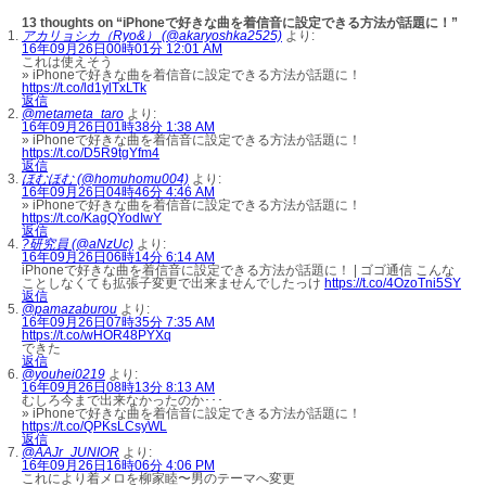
13 thoughts on “iPhoneで好きな曲を着信音に設定できる方法が話題に！”
アカリョシカ（Ryo&） (@akaryoshka2525)
より:
16年09月26日00時01分 12:01 AM
これは使えそう
» iPhoneで好きな曲を着信音に設定できる方法が話題に！
https://t.co/ld1ylTxLTk
返信
@metameta_taro
より:
16年09月26日01時38分 1:38 AM
» iPhoneで好きな曲を着信音に設定できる方法が話題に！
https://t.co/D5R9tgYfm4
返信
ほむほむ (@homuhomu004)
より:
16年09月26日04時46分 4:46 AM
» iPhoneで好きな曲を着信音に設定できる方法が話題に！
https://t.co/KagQYodIwY
返信
?研究員 (@aNzUc)
より:
16年09月26日06時14分 6:14 AM
iPhoneで好きな曲を着信音に設定できる方法が話題に！ | ゴゴ通信 こんな
ことしなくても拡張子変更で出来ませんでしたっけ
https://t.co/4OzoTni5SY
返信
@pamazaburou
より:
16年09月26日07時35分 7:35 AM
https://t.co/wHOR48PYXq
できた
返信
@youhei0219
より:
16年09月26日08時13分 8:13 AM
むしろ今まで出来なかったのか･･･
» iPhoneで好きな曲を着信音に設定できる方法が話題に！
https://t.co/QPKsLCsyWL
返信
@AAJr_JUNIOR
より:
16年09月26日16時06分 4:06 PM
これにより着メロを柳家睦〜男のテーマへ変更