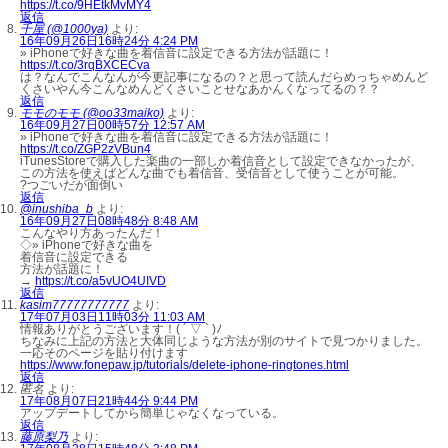
https://t.co/9HEtkMvMY4
返信
千屋 (@1000ya)
より:
16年09月26日16時24分 4:24 PM
» iPhoneで好きな曲を着信音に設定できる方法が話題に！
https://t.co/3rqBXCECva
は？なんでこんなんが今更記事になるの？と思って読んだらめっちゃめんど
くさいやん今こんなめんどくさいことせなあかんくなってるの？？
返信
モモのモモ (@oo33maiko)
より:
16年09月27日00時57分 12:57 AM
» iPhoneで好きな曲を着信音に設定できる方法が話題に！
https://t.co/ZGP2zVBun4
iTunesStoreで購入した楽曲の一部しか着信音として設定できなかったが、
この方法を使えばどんな曲でも着信音、受信音として使うことが可能。
?つごいだが面倒い
返信
@inushiba_b
より:
16年09月27日08時48分 8:48 AM
こんなやり方あったんだ！
◇» iPhoneで好きな曲を
着信音に設定できる
方法が話題に！
→
https://t.co/a5vUO4UIVD
返信
kasim77777777777
より:
17年07月03日11時03分 11:03 AM
情報ありがとうございます！( ´ ▽ ` )ﾉ
ちなみに上記の方法と大体同じような方法が別のサイトで見つかりました。
一応そのページを貼り付けます
https://www.fonepaw.jp/tutorials/delete-iphone-ringtones.html
返信
匿名
より:
17年08月07日21時44分 9:44 PM
アップデートしてから簡単じゃなくなっている。
返信
藤原梨乃
より: