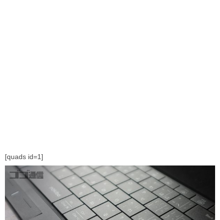
[quads id=1]