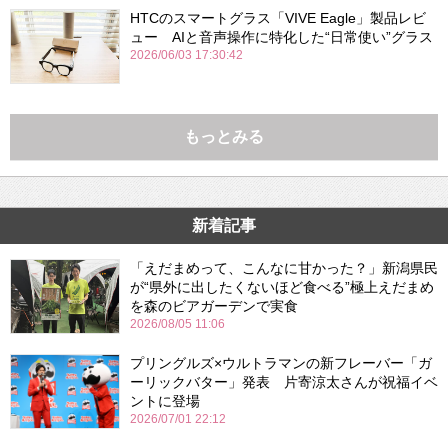
HTCのスマートグラス「VIVE Eagle」製品レビ
ュー AIと音声操作に特化した“日常使い”グラス
2026/06/03 17:30:42
もっとみる
新着記事
「えだまめって、こんなに甘かった？」新潟県民
が“県外に出したくないほど食べる”極上えだまめ
を森のビアガーデンで実食
2026/08/05 11:06
プリングルズ×ウルトラマンの新フレーバー「ガ
ーリックバター」発表 片寄涼太さんが祝福イベ
ントに登場
2026/07/01 22:12