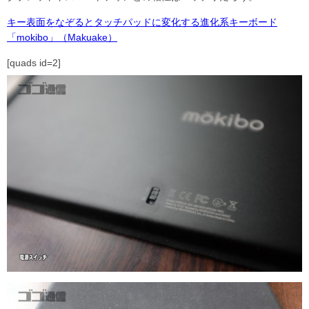
キー表面をなぞるとタッチパッドに変化する進化系キーボード
「mokibo」（Makuake）
[quads id=2]