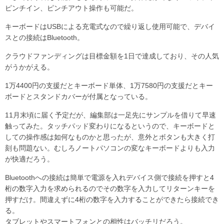
ピンチイン、ピンチアウト操作も可能だ。
キーボードはUSBによる充電式なので繰り返し使用可能で、デバイ
スとの接続はBluetooth。
クラウドファンディングは目標金額を1日で達成しており、その人気
がうかがえる。
1万4400円の支援だとキーボード単体、1万7580円の支援だとキー
ボードとスタンドカバーが付属となっている。
11月末頃に届く予定だが、編集部は一足先にサンプルを借りて早速
触ってみた。タッチパッド変わりになるというので、キーボードと
しての操作感は如何なものかと思ったが、意外とボタンも大きく打
刻も問題ない。むしろノートパソコンの変なキーボードよりも入力
が快適だろう。
Bluetoothへの接続は簡単で電源を入れデバイス側で接続を押すと4
桁の数字入力を求められるのでその数字を入力してリターンキーを
押すだけ。間違えずに4桁の数字を入力することができたら接続でき
る。
タブレットやスマートフォンとの相性はバッチリだろう。