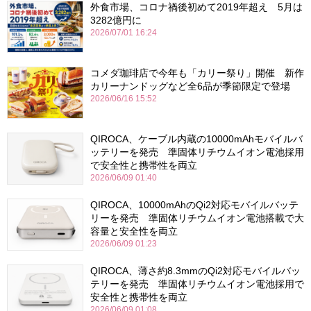
外食市場、コロナ禍後初めて2019年超え 5月は
3282億円に
2026/07/01 16:24
コメダ珈琲店で今年も「カリー祭り」開催 新作
カリーナンドッグなど全6品が季節限定で登場
2026/06/16 15:52
QIROCA、ケーブル内蔵の10000mAhモバイルバ
ッテリーを発売 準固体リチウムイオン電池採用
で安全性と携帯性を両立
2026/06/09 01:40
QIROCA、10000mAhのQi2対応モバイルバッテ
リーを発売 準固体リチウムイオン電池搭載で大
容量と安全性を両立
2026/06/09 01:23
QIROCA、薄さ約8.3mmのQi2対応モバイルバッ
テリーを発売 準固体リチウムイオン電池採用で
安全性と携帯性を両立
2026/06/09 01:08