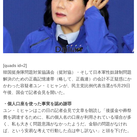
[quads id=2]
韓国挺身隊問題対策協議会（挺対協）・そして日本軍性奴隷制問題
解決のための正義記憶連帯（略して、正義連）の会計不正疑惑にか
かわった容疑者ユン・ミヒャンが、民主党比例代表当選が5月29日
午後、国会で記者会見を開いた。
・個人口座を使った事実を認め謝罪
ユン・ミヒャンはこの日の記者会見で文章を朗読し「後援金や葬祭
費を調達するために、私の個人名の口座が利用されている場合が多
く、私も大きく問題意識がなかったようだ。金額の問題がなけれ
ば、という安易な考えで行動した点は申し訳ない」と頭を下げた。