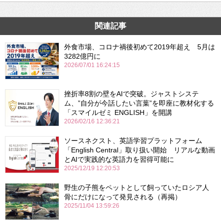
関連記事
外食市場、コロナ禍後初めて2019年超え 5月は
3282億円に
2026/07/01 16:24:15
挫折率8割の壁をAIで突破。ジャストシステ
ム、”自分が今話したい言葉”を即座に教材化する
「スマイルゼミ ENGLISH」を開講
2026/02/16 12:36:21
ソースネクスト、英語学習プラットフォーム
「English Central」取り扱い開始 リアルな動画
とAIで実践的な英語力を習得可能に
2025/12/19 12:20:53
野生の子熊をペットとして飼っていたロシア人
骨にだけになって発見される（再掲）
2025/11/04 13:59:26