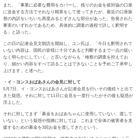
また、「事業に必要な費用をカバーし、残りのお金を挺対協の口座
に送金する方法でそれなり精算をして使ってきたが、最近の口座振
替の内訳をいちいち再度みるとずさんな部分があった。告発された
事実のいずれかであるため、具体的に調査の過程で詳しく釈明す
る」と語った。
この日の記者会見文朗読を開始し、ユン氏は、「今日も釈明されて
いない内容は、国民の皆様に十分であると判断するまで一点の疑い
なく明らかにしていく」と言いながらも「検察の調査を控えてお
り、細かい内容をすべて語ることはできないことを予めご了承申し
上げます」と述べた。
・イ・ヨンスおばあさんの会見に対して
5月7日、イ・ヨンスおばあさんが記者会見を行いその後続々と出て
きた疑惑。それに対して11日に会見を一度行ったがその後も疑惑が
浮上した。
それに対してまず「募金をおばあちゃんに使用していない、渡して
いない」という疑惑や指摘に対しては、これまで全体の被害者を支
援するための募金を3回お金を渡してきたという。