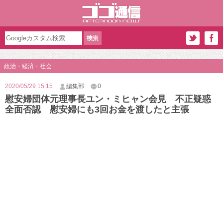
政治・経済・社会
2020/05/29 15:15
編集部
0
慰安婦団体元理事長ユン・ミヒャン会見 不正疑惑
全面否認 慰安婦にも3回お金を渡したと主張