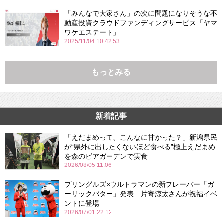
「みんなで大家さん」の次に問題になりそうな不
動産投資クラウドファンディングサービス「ヤマ
ワケエステート」
2025/11/04 10:42:53
もっとみる
新着記事
「えだまめって、こんなに甘かった？」新潟県民
が“県外に出したくないほど食べる”極上えだまめ
を森のビアガーデンで実食
2026/08/05 11:06
プリングルズ×ウルトラマンの新フレーバー「ガ
ーリックバター」発表 片寄涼太さんが祝福イベ
ントに登場
2026/07/01 22:12