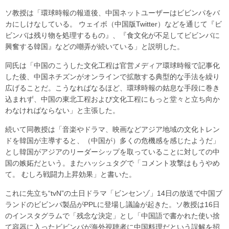
ソ教授は「環球時報の報道後、中国ネットユーザーはビビンパをバ
カにしけなしている。 ウェイボ（中国版Twitter）などを通じて『ビ
ビンバは残り物を処理するもの』、『食文化が不足してビビンバに
興奮する韓国』などの嘲弄が続いている」と説明した。
同氏は「中国のこうした文化工程は官営メディア環球時報で記事化
した後、中国ネチズンがオンラインで拡散する典型的な手法を繰り
広げることだ。こうなればなるほど、環球時報の姑息な手段に巻き
込まれず、中国の東北工程および文化工程にもっと堂々と立ち向か
わなければならない」と主張した。
続いて同教授は「音楽やドラマ、映画などアジア地域の文化トレン
ドを韓国が主導すると、（中国が）多くの危機感を感じたようだ」
とし韓国がアジアのリーダーシップを取っていることに対しての中
国の嫉妬だという。またハッシュタグで「コメント攻撃はもうやめ
て。 むしろ戦闘力上昇効果」と書いた。
これに先立ち“tvN”の土日ドラマ「ビンセンゾ」14日の放送で中国ブ
ランドのビビンパ製品がPPLに登場し議論が起きた。ソ教授は16日
のインスタグラムで「残念な決定」とし「中国語で書かれた使い捨
て容器に入ったビビンバが海外視聴者に中国料理だという誤解を招