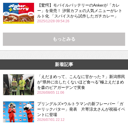
【驚愕】モバイルバッテリーのAnkerが「カレ
ー」を発売！ 汐留カフェの人気メニューがレト
ルト化 「スパイスから試作したガチカレー」
2025/12/28 09:54:26
もっとみる
新着記事
「えだまめって、こんなに甘かった？」新潟県民
が“県外に出したくないほど食べる”極上えだまめ
を森のビアガーデンで実食
2026/08/05 11:06
プリングルズ×ウルトラマンの新フレーバー「ガ
ーリックバター」発表 片寄涼太さんが祝福イベ
ントに登場
2026/07/01 22:12