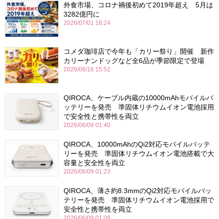
外食市場、コロナ禍後初めて2019年超え 5月は
3282億円に
2026/07/01 16:24
コメダ珈琲店で今年も「カリー祭り」開催 新作
カリーナンドッグなど全6品が季節限定で登場
2026/06/16 15:52
QIROCA、ケーブル内蔵の10000mAhモバイルバ
ッテリーを発売 準固体リチウムイオン電池採用
で安全性と携帯性を両立
2026/06/09 01:40
QIROCA、10000mAhのQi2対応モバイルバッテ
リーを発売 準固体リチウムイオン電池搭載で大
容量と安全性を両立
2026/06/09 01:23
QIROCA、薄さ約8.3mmのQi2対応モバイルバッ
テリーを発売 準固体リチウムイオン電池採用で
安全性と携帯性を両立
2026/06/09 01:08