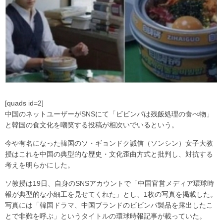
[quads id=2]
中国のネットユーザーがSNSにて「ビビンパは残飯処理の食べ物」
と韓国の食文化を嘲笑する投稿が相次いでいるという。
今や有名になった韓国のソ・ギョンドク誠信（ソンシン）女子大教
授はこれを中国の典型的な歴史・文化歪曲方式と批判し、対抗する
考えを明らかにした。
ソ教授は19日、自身のSNSアカウントで「中国官営メディア環球時
報が典型的な小細工を見せてくれた」とし、1枚の写真を掲載した。
写真には「韓国ドラマ、中国ブランドのビビンパ製品を露出したこ
とで非難を呼ぶ」というタイトルの環球時報記事が載っていた。