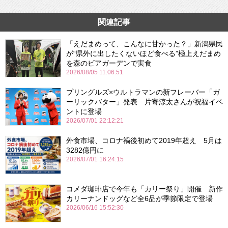
関連記事
「えだまめって、こんなに甘かった？」新潟県民
が“県外に出したくないほど食べる”極上えだまめ
を森のビアガーデンで実食
2026/08/05 11:06:51
プリングルズ×ウルトラマンの新フレーバー「ガ
ーリックバター」発表 片寄涼太さんが祝福イベ
ントに登場
2026/07/01 22:12:21
外食市場、コロナ禍後初めて2019年超え 5月は
3282億円に
2026/07/01 16:24:15
コメダ珈琲店で今年も「カリー祭り」開催 新作
カリーナンドッグなど全6品が季節限定で登場
2026/06/16 15:52:30