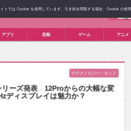
では Cookie を使用しています。引き続き閲覧する場合、Cookie の
について
広告掲載について
お問い合わせ
タレコミ
アプリ
芸能
ゲーム
アニメ
ITテクノロジー・ネット
3』シリーズ発表 12Proからの大幅な変
0Hzディスプレイは魅力か？