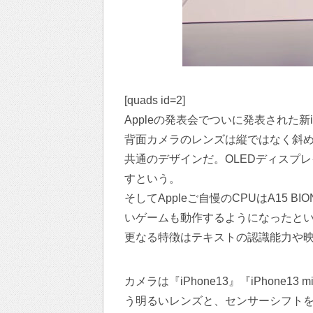
[quads id=2]
Appleの発表会でついに発表された新iPh
背面カメラのレンズは縦ではなく斜めにつけら
共通のデザインだ。OLEDディスプレイの
すという。
そしてAppleご自慢のCPUはA15 B
いゲームも動作するようになったと
更なる特徴はテキストの認識能力や
カメラは『iPhone13』『iPhone
う明るいレンズと、センサーシフトを『iPh