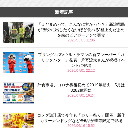
新着記事
「えだまめって、こんなに甘かった？」新潟県民
が“県外に出したくないほど食べる”極上えだまめ
を森のビアガーデンで実食
2026/08/05 11:06
プリングルズ×ウルトラマンの新フレーバー「ガ
ーリックバター」発表 片寄涼太さんが祝福イベ
ントに登場
2026/07/01 22:12
外食市場、コロナ禍後初めて2019年超え 5月は
3282億円に
2026/07/01 16:24
コメダ珈琲店で今年も「カリー祭り」開催 新作
カリーナンドッグなど全6品が季節限定で登場
2026/06/16 15:52