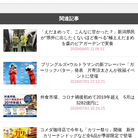
関連記事
「えだまめって、こんなに甘かった？」新潟県民
が“県外に出したくないほど食べる”極上えだまめ
を森のビアガーデンで実食
2026/08/05 11:06:51
プリングルズ×ウルトラマンの新フレーバー「ガ
ーリックバター」発表 片寄涼太さんが祝福イベ
ントに登場
2026/07/01 22:12:21
外食市場、コロナ禍後初めて2019年超え 5月は
3282億円に
2026/07/01 16:24:15
コメダ珈琲店で今年も「カリー祭り」開催 新作
カリーナンドッグなど全6品が季節限定で登場