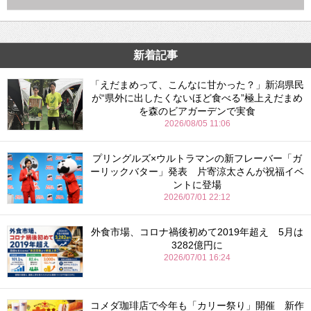
新着記事
「えだまめって、こんなに甘かった？」新潟県民
が“県外に出したくないほど食べる”極上えだまめ
を森のビアガーデンで実食
2026/08/05 11:06
プリングルズ×ウルトラマンの新フレーバー「ガ
ーリックバター」発表 片寄涼太さんが祝福イベ
ントに登場
2026/07/01 22:12
外食市場、コロナ禍後初めて2019年超え 5月は
3282億円に
2026/07/01 16:24
コメダ珈琲店で今年も「カリー祭り」開催 新作