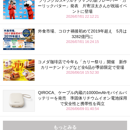
プリングルズ×ウルトラマンの新フレーバー「ガ
ーリックバター」発表 片寄涼太さんが祝福イベ
ントに登場
2026/07/01 22:12:21
外食市場、コロナ禍後初めて2019年超え 5月は
3282億円に
2026/07/01 16:24:15
コメダ珈琲店で今年も「カリー祭り」開催 新作
カリーナンドッグなど全6品が季節限定で登場
2026/06/16 15:52:30
QIROCA、ケーブル内蔵の10000mAhモバイルバ
ッテリーを発売 準固体リチウムイオン電池採用
で安全性と携帯性を両立
2026/06/09 01:40:54
もっとみる