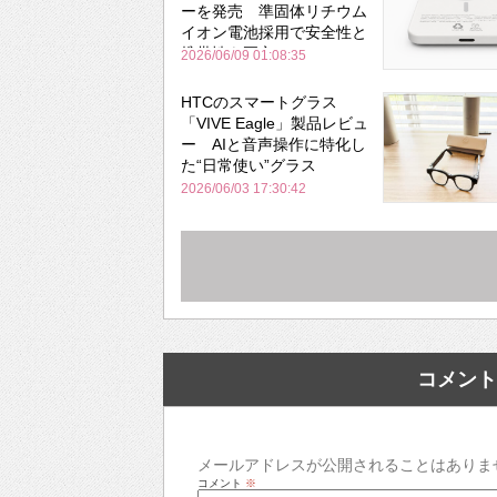
ーを発売 準固体リチウム
イオン電池採用で安全性と
携帯性を両立
2026/06/09 01:08:35
HTCのスマートグラス
「VIVE Eagle」製品レビュ
ー AIと音声操作に特化し
た“日常使い”グラス
2026/06/03 17:30:42
コメント
メールアドレスが公開されることはありま
コメント
※