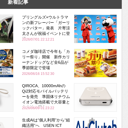
新着記事
プリングルズ×ウルトラマ
ンの新フレーバー「ガーリ
ックバター」発表 片寄涼
太さんが祝福イベントに登
場
2026/07/01 22:12:21
コメダ珈琲店で今年も「カ
リー祭り」開催 新作カリ
ーナンドッグなど全6品が
季節限定で登場
2026/06/16 15:52:30
QIROCA、10000mAhの
Qi2対応モバイルバッテリ
ーを発売 準固体リチウム
イオン電池搭載で大容量と
安全性を両立
2026/06/09 01:23:22
生成AIは“個人利用”から“組
織活用”へ USEN ICT