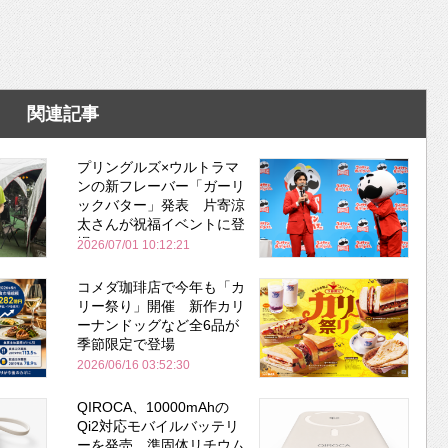
関連記事
プリングルズ×ウルトラマ
ンの新フレーバー「ガーリ
ックバター」発表 片寄涼
太さんが祝福イベントに登
場
2026/07/01 10:12:21
コメダ珈琲店で今年も「カ
リー祭り」開催 新作カリ
ーナンドッグなど全6品が
季節限定で登場
2026/06/16 03:52:30
QIROCA、10000mAhの
Qi2対応モバイルバッテリ
ーを発売 準固体リチウム