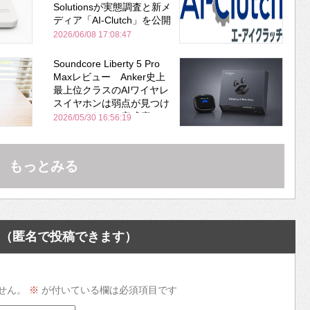
Solutionsが実態調査と新メ
ディア「AI-Clutch」を公開
2026/06/08 17:08:47
Soundcore Liberty 5 Pro
Maxレビュー Anker史上
最上位クラスのAIワイヤレ
スイヤホンは弱点が見つけ
づらいくらいの完成度にび
2026/05/30 16:56:19
びった ノイキャン性能は
Bose並み
もっとみる
（匿名で投稿できます）
せん。
※
が付いている欄は必須項目です