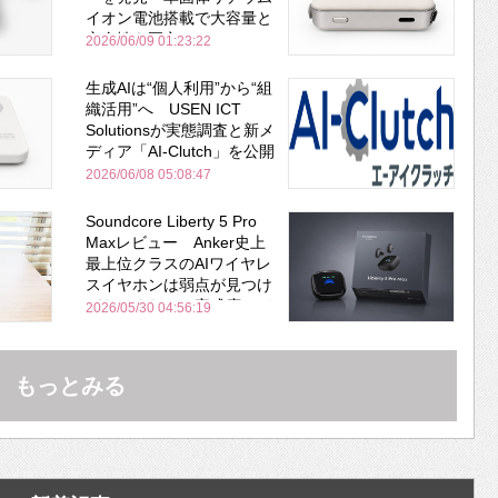
イオン電池搭載で大容量と
安全性を両立
2026/06/09 01:23:22
生成AIは“個人利用”から“組
織活用”へ USEN ICT
Solutionsが実態調査と新メ
ディア「AI-Clutch」を公開
2026/06/08 05:08:47
Soundcore Liberty 5 Pro
Maxレビュー Anker史上
最上位クラスのAIワイヤレ
スイヤホンは弱点が見つけ
づらいくらいの完成度にび
2026/05/30 04:56:19
びった ノイキャン性能は
Bose並み
もっとみる