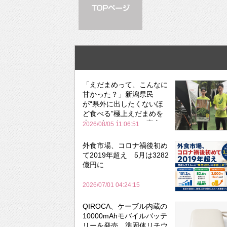
「えだまめって、こんなに
甘かった？」新潟県民
が“県外に出したくないほ
ど食べる”極上えだまめを
森のビアガーデンで実食
2026/08/05 11:06:51
外食市場、コロナ禍後初め
て2019年超え 5月は3282
億円に
2026/07/01 04:24:15
QIROCA、ケーブル内蔵の
10000mAhモバイルバッテ
リーを発売 準固体リチウ