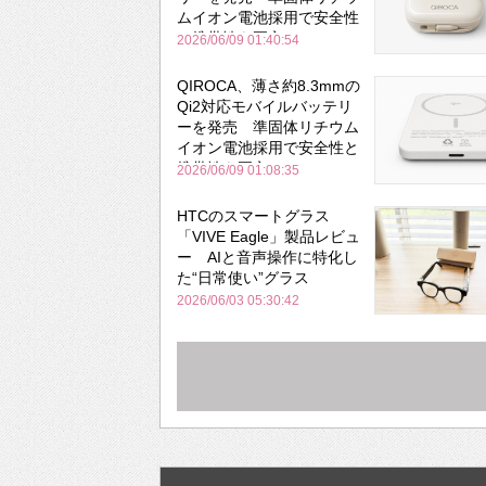
ムイオン電池採用で安全性
と携帯性を両立
2026/06/09 01:40:54
QIROCA、薄さ約8.3mmの
Qi2対応モバイルバッテリ
ーを発売 準固体リチウム
イオン電池採用で安全性と
携帯性を両立
2026/06/09 01:08:35
HTCのスマートグラス
「VIVE Eagle」製品レビュ
ー AIと音声操作に特化し
た“日常使い”グラス
2026/06/03 05:30:42