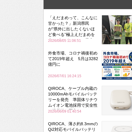
「えだまめって、こんなに
甘かった？」新潟県民
が“県外に出したくないほ
ど食べる”極上えだまめを
森のビアガーデンで実食
2026/08/05 11:06:51
外食市場、コロナ禍後初め
て2019年超え 5月は3282
億円に
2026/07/01 16:24:15
QIROCA、ケーブル内蔵の
10000mAhモバイルバッテ
リーを発売 準固体リチウ
ムイオン電池採用で安全性
と携帯性を両立
2026/06/09 01:40:54
QIROCA、薄さ約8.3mmの
Qi2対応モバイルバッテリ