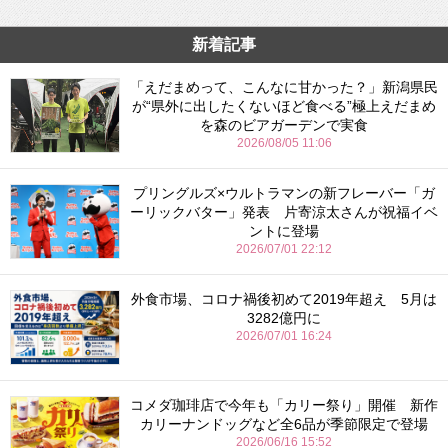
新着記事
「えだまめって、こんなに甘かった？」新潟県民
が“県外に出したくないほど食べる”極上えだまめ
を森のビアガーデンで実食
2026/08/05 11:06
プリングルズ×ウルトラマンの新フレーバー「ガ
ーリックバター」発表 片寄涼太さんが祝福イベ
ントに登場
2026/07/01 22:12
外食市場、コロナ禍後初めて2019年超え 5月は
3282億円に
2026/07/01 16:24
コメダ珈琲店で今年も「カリー祭り」開催 新作
カリーナンドッグなど全6品が季節限定で登場
2026/06/16 15:52